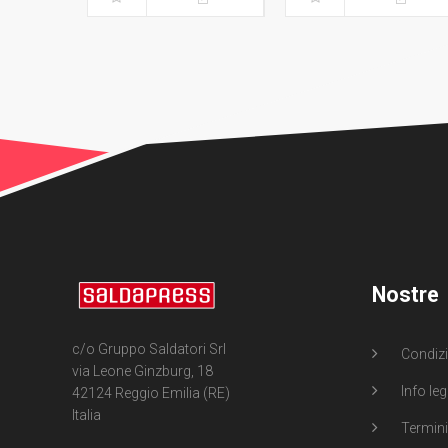
Nostre
c/o Gruppo Saldatori Srl
Condizi
via Leone Ginzburg, 18
Info leg
42124 Reggio Emilia (RE)
Italia
Termini 