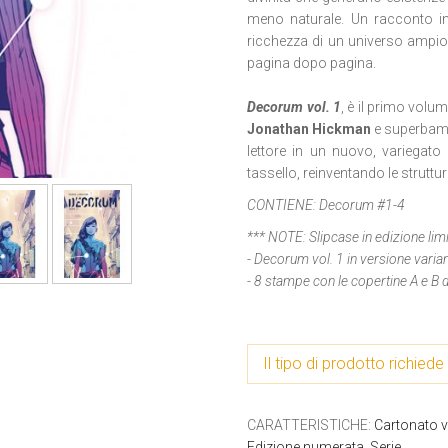
meno naturale. Un racconto in 
ricchezza di un universo ampio e
pagina dopo pagina.
Decorum vol. 1
, è il primo volum
Jonathan Hickman
e superbame
lettore in un nuovo, variegato
tassello, reinventando le struttur
CONTIENE:
Decorum #1-4
*** NOTE:
Slipcase in edizione li
- Decorum vol. 1 in versione varia
- 8 stampe con le copertine A e B d
Il tipo di prodotto richiede 
CARATTERISTICHE
:
Cartonato 
Edizione numerata
,
Serie