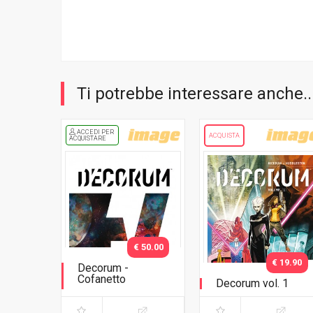
Ti potrebbe interessare anche..
ACCEDI PER
ACQUISTA
ACQUISTARE
€ 50.00
€ 19.90
Decorum -
Cofanetto
Decorum vol. 1
Cofanetto con
variant vol. 1 e vol. 2