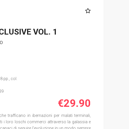
LUSIVE VOL. 1
to
8 pp., col.
39
€29.90
che trafficano in ibernazioni per malati terminali,
nti i loro loschi commerci attraverso la galassia e
 capaci di seguire l’evoluzione in un modo sempre