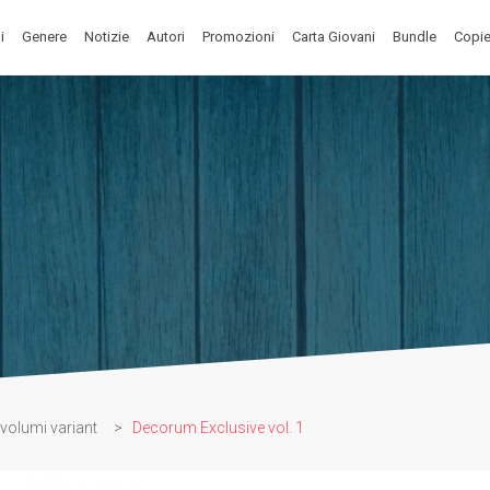
i
Genere
Notizie
Autori
Promozioni
Carta Giovani
Bundle
Copie
volumi variant
>
Decorum Exclusive vol. 1