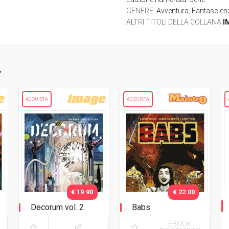
GENERE
:
Avventura
,
Fantascien
ALTRI TITOLI DELLA COLLANA
I
.
ACQUISTA
ACQUISTA
€ 19.90
€ 22.00
Decorum vol. 2
Babs
EBOOK