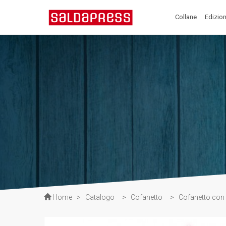
Collane
Edizion
Home
>
Catalogo
>
Cofanetto
>
Cofanetto con 