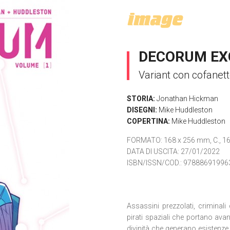
DECORUM EXC
Variant con cofanet
STORIA:
Jonathan Hickman
DISEGNI:
Mike Huddleston
COPERTINA:
Mike Huddleston
FORMATO
: 168 x 256 mm, C., 16
DATA DI USCITA
: 27/01/2022
ISBN/ISSN/COD.:
97888691996
Assassini prezzolati, criminali 
pirati spaziali che portano ava
divinità che generano esistenze