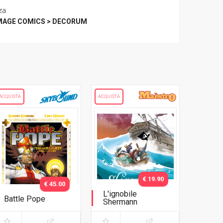
za
MAGE COMICS > DECORUM
ACQUISTA
ACQUISTA
€ 19.90
€ 45.00
L'ignobile
Battle Pope
Shermann
L'immacolata
Collezione