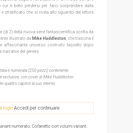
cui è bello perdersi per farci sorprendere dalla
 stratificato che si rivela allo sguardo del lettore
e (di 2) della nuova serie fantascientifica scritta da
nte illustrato da
Mike Huddleston
, che trascina il
 e affascinante universo costruito tassello dopo
e narrative del genere.
mitata e numerata (250 pezzi) contenente:
nt exclusive, con cover di Mike Huddleston
ei quattro capitoli al suo interno
il login
Accedi per continuare
variant numerato
,
Cofanetto con volumi variant
,