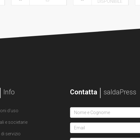
DISPONIBILE
Info
Contatta
saldaPress
oni d'uso
ali e societarie
di servizio