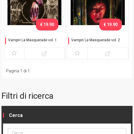
€ 19.90
€ 19.90
Vampiri La Masquerade vol. 1
Vampiri La Masquerade vol. 2
Il morso dell'inverno
Il morso dell'inverno
Pagina 1 di 1
Filtri di ricerca
Cerca
Cerca
ptype