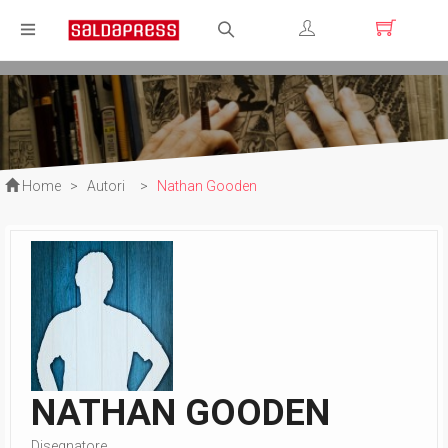
Registrati
Login
Home
>
Autori
>
Nathan Gooden
NATHAN GOODEN
Disegnatore