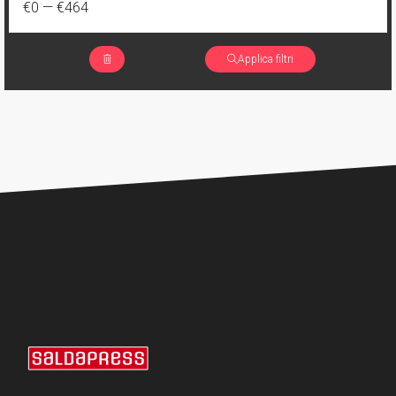
€0
—
€464
Applica filtri