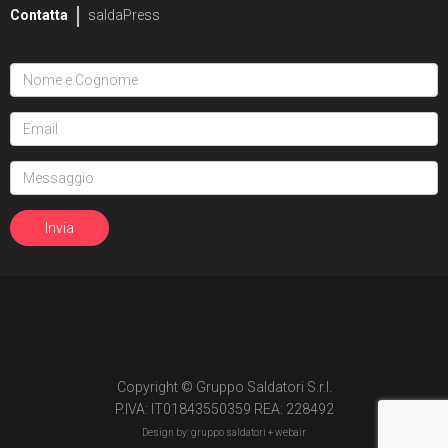
Contatta
saldaPress
Copyright © Gruppo Saldatori S.r.l.
P.IVA: IT01843550359 REA: 228492
Design by: gruppo saldatori +
webair