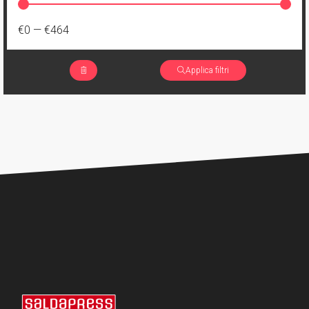
€0
—
€464
Applica filtri