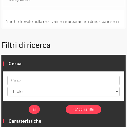
Non ho trovato nulla relativamente ai parametri di ricerca inseriti.
Filtri di ricerca
Cerca
Cerca
ptype
Applica filtri
Caratteristiche