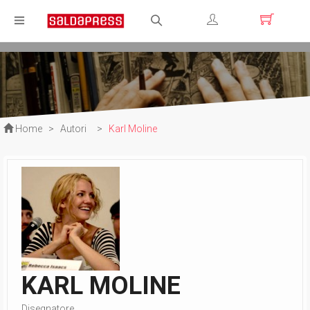
Registrati
Login
Home
>
Autori
>
Karl Moline
KARL MOLINE
Disegnatore