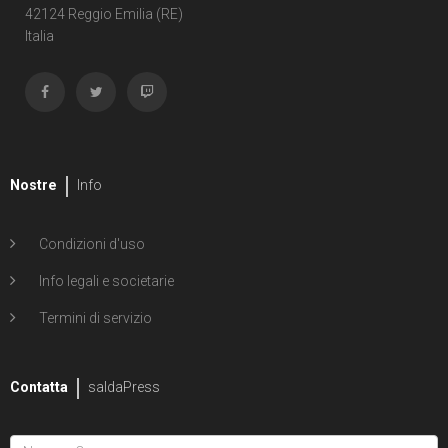
42124 Reggio Emilia (RE)
Italia
Nostre
Info
Condizioni d'uso
Info legali e societarie
Termini di servizio
Contatta
saldaPress