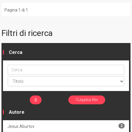
Pagina 1 di 1
Filtri di ricerca
Cerca
Cerca
ptype
Applica filtri
Autore
2
Jesus Aburtov