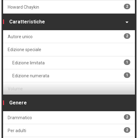
2
Howard Chaykin
Caratteristiche
2
Autore unico
Edizione speciale
1
Edizione limitata
1
Edizione numerata
Volume
1
Cartonato oversized
Genere
1
Cartonato oversized variant numerato
2
Drammatico
2
Volume unico
2
Per adulti