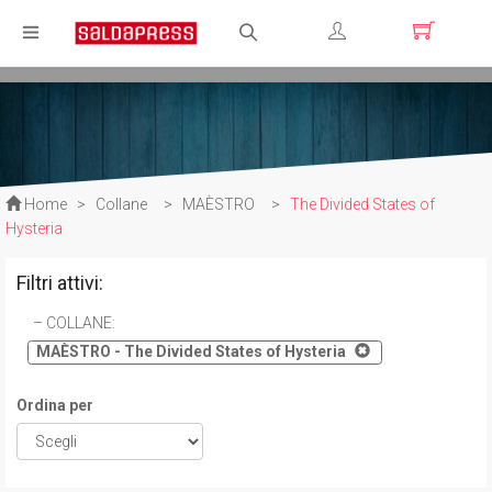
Registrati
Login
Home
>
Collane
>
MAÈSTRO
>
The Divided States of
Hysteria
Filtri attivi:
COLLANE
:
MAÈSTRO - The Divided States of Hysteria
Ordina per