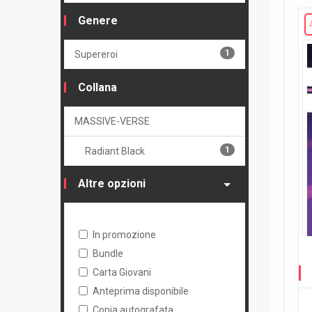
Genere
1
Supereroi
Collana
MASSIVE-VERSE
1
Radiant Black
Altre opzioni
In promozione
Bundle
Carta Giovani
Anteprima disponibile
Copia autografata