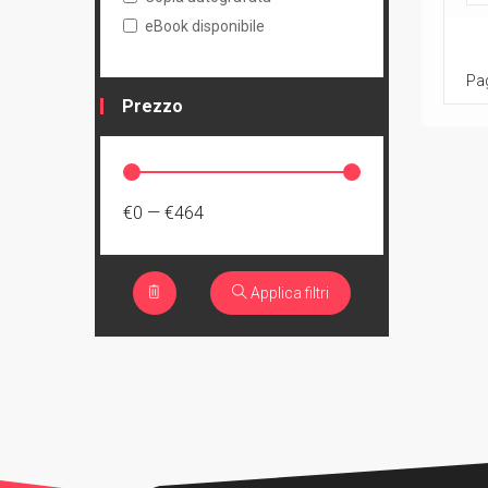
eBook disponibile
Pag
Prezzo
€0
—
€464
Applica filtri