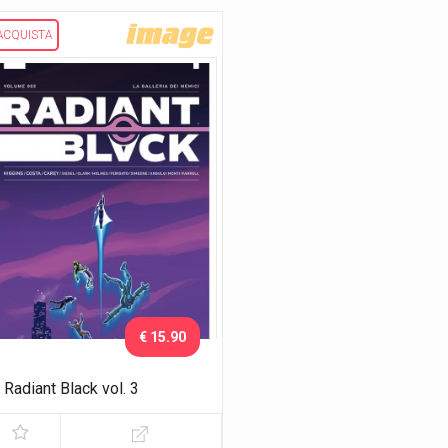
ACQUISTA
€ 15.90
Radiant Black vol. 3
La galleria dei nemici