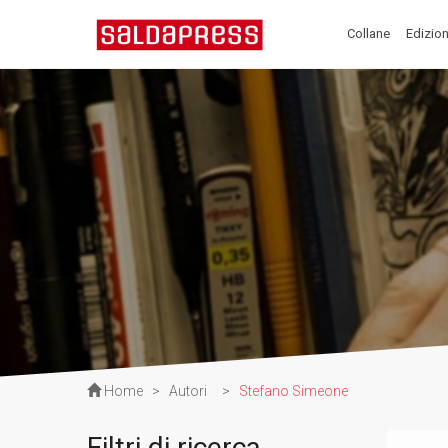
Collane
Edizion
Home
>
Autori
>
Stefano Simeone
Filtri di ricerca