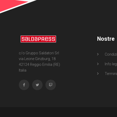
Nostre
c/o Gruppo Saldatori Srl
Condizi
via Leone Ginzburg, 18
Info leg
42124 Reggio Emilia (RE)
Italia
Termini 