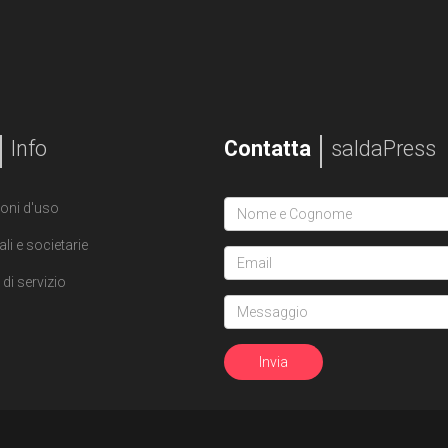
Info
Contatta
saldaPress
oni d'uso
ali e societarie
di servizio