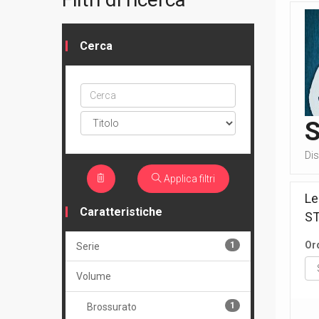
Cerca
Cerca
ptype
Di
Applica filtri
Le
Caratteristiche
S
Or
1
Serie
Volume
1
Brossurato