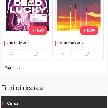
€ 16.90
€ 15.90
Dead Lucky vol. 1
Radiant Black vol. 2
I buoni muoiono giovani
Team-up
Pagina 1 di 1
Filtri di ricerca
Cerca