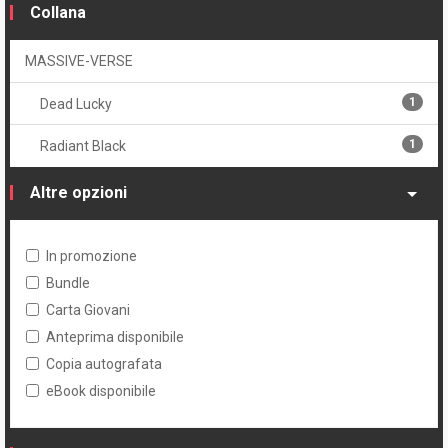
Collana
MASSIVE-VERSE
1
Dead Lucky
1
Radiant Black
Altre opzioni
In promozione
Bundle
Carta Giovani
Anteprima disponibile
Copia autografata
eBook disponibile