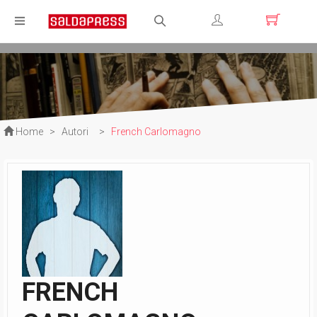
Registrati
Login
Home
>
Autori
>
French Carlomagno
FRENCH