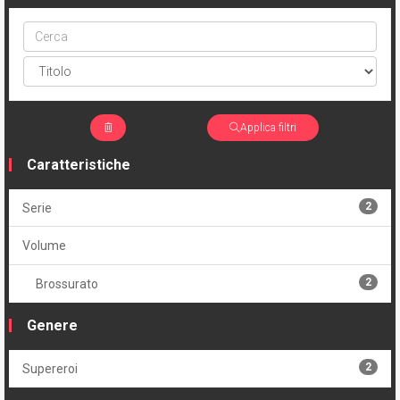
Cerca
ptype
Applica filtri
Caratteristiche
2
Serie
Volume
2
Brossurato
Genere
2
Supereroi