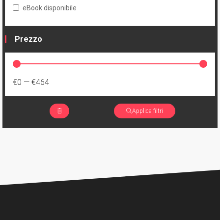
eBook disponibile
Prezzo
€0
—
€464
Applica filtri