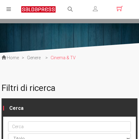
Registrati
Login
Home
>
Genere
>
Cinema & TV
Filtri di ricerca
Cerca
Cerca
ptype