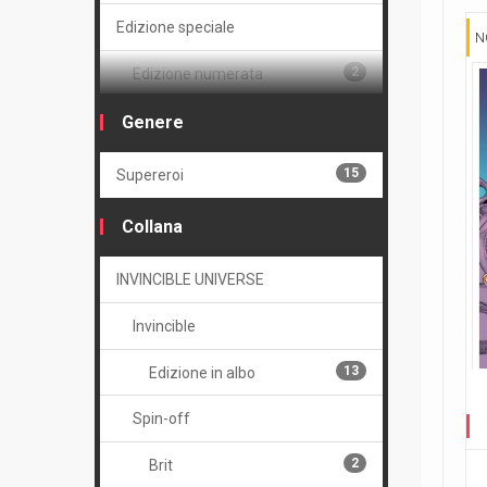
Edizione speciale
N
2
Edizione numerata
15
Serie
Genere
Volume
15
Supereroi
2
Brossurato
Collana
INVINCIBLE UNIVERSE
Invincible
13
Edizione in albo
Spin-off
2
Brit