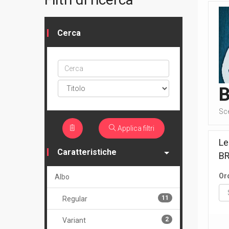
Cerca
Cerca
ptype
Sc
Applica filtri
Le
Caratteristiche
B
Or
Albo
11
Regular
2
Variant