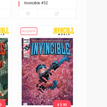
Invincible #32
Variant gatefold
ACQUISTA
0
€ 3.90