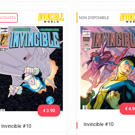
ACQUISTA
NON DISPONIBILE
€ 4.9
€ 3.90
Invincible #10
Invincible #10
Variant Lucca C&G 2014