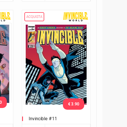
ACQUISTA
0
€ 3.90
Invincible #11