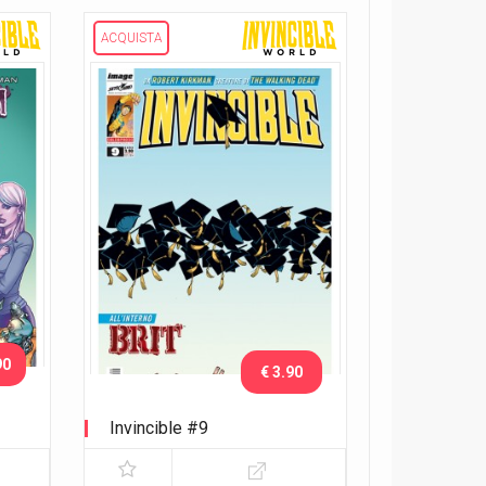
ACQUISTA
90
€ 3.90
Invincible #9