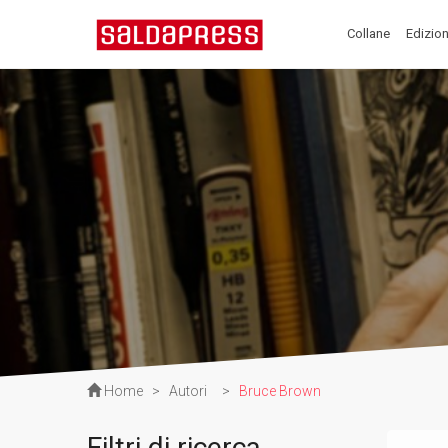
Collane
Edizion
Home
>
Autori
>
Bruce Brown
Filtri di ricerca