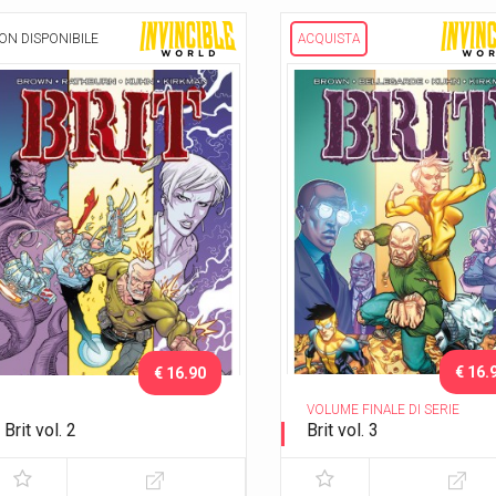
ON DISPONIBILE
ACQUISTA
€ 16.
€ 16.90
VOLUME FINALE DI SERIE
Brit vol. 2
Brit vol. 3
Assente ingiustificato
Vite difficili