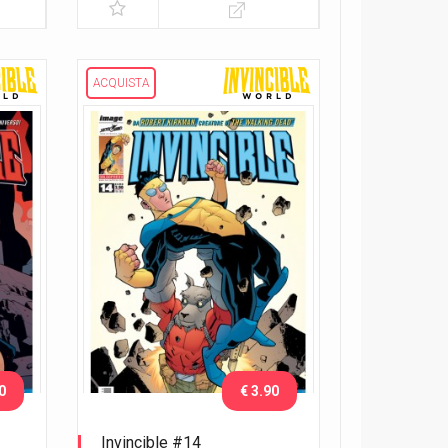
ACQUISTA
0
€ 3.90
Invincible #14