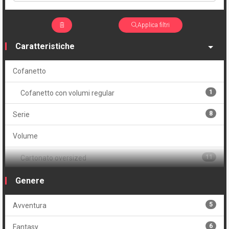
Applica filtri
Caratteristiche
Cofanetto
1
Cofanetto con volumi regular
8
Serie
Volume
11
Cartonato oversized
3
Volume unico
Genere
5
Avventura
6
Fantasy