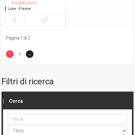
VOLUME UNICO
Love - Il leone
Pagina 1 di 2
1
2
→
(current)
Filtri di ricerca
Cerca
Cerca
ptype