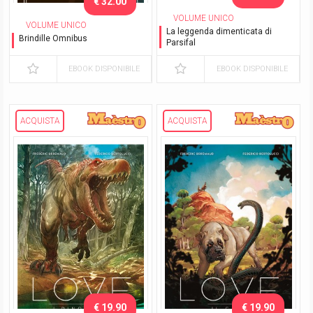
€ 32.00
VOLUME UNICO
VOLUME UNICO
La leggenda dimenticata di
Brindille Omnibus
Parsifal
Nuova Edizione
EBOOK DISPONIBILE
EBOOK DISPONIBILE
ACQUISTA
ACQUISTA
€ 19.90
€ 19.90