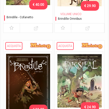
€ 40.00
€ 29.90
VOLUME UNICO
Brindille - Cofanetto
Brindille Omnibus
Cofanetto contenente vol.1
e vol.2
ACQUISTA
ACQUISTA
€ 24.90