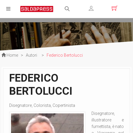
Registrati
Login
Home
>
Autori
>
Federico Bertolucci
FEDERICO
BERTOLUCCI
Disegnatore, Colorista, Copertinista
Disegnatore,
illustratore e
fumettista, è nato