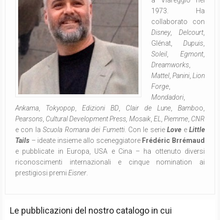
a Viareggio nel
1973. Ha
collaborato con
Disney
,
Delcourt
,
Glénat,
Dupuis
,
Soleil
,
Egmont
,
Dreamworks
,
Mattel
,
Panini
,
Lion
Forge
,
Mondadori
,
Ankama
,
Tokyopop
,
Edizioni BD
,
Clair de Lune
,
Bambo
o,
Pearsons
,
Cultural Development Press,
Mosaik
,
EL
,
Piemme
,
CNR
e con la
Scuola Romana dei Fumetti
. Con le serie
Love
e
Little
Tails
– ideate insieme allo sceneggiatore
Frédéric Brrémaud
e pubblicate in Europa, USA e Cina – ha ottenuto diversi
riconoscimenti internazionali e cinque nomination ai
prestigiosi premi
Eisner
.
Le pubblicazioni del nostro catalogo in cui