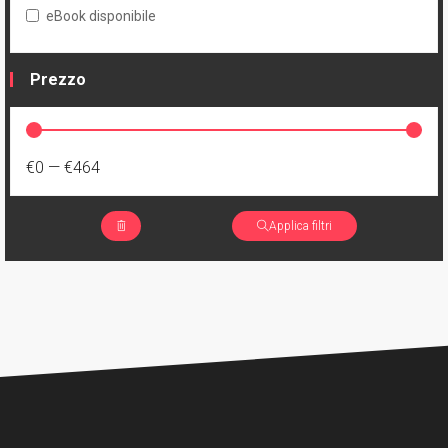
eBook disponibile
Prezzo
€0
—
€464
Applica filtri