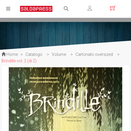
Registrati
Login
Home
>
Catalogo
>
Volume
>
Cartonato oversized
>
Brindille vol. 2 (di 2)