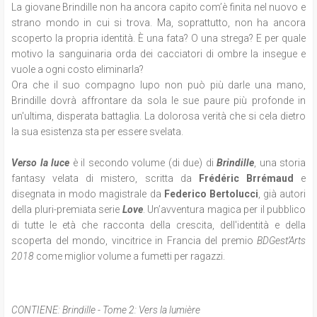
La giovane Brindille non ha ancora capito com’è finita nel nuovo e
strano mondo in cui si trova. Ma, soprattutto, non ha ancora
scoperto la propria identità. È una fata? O una strega? E per quale
motivo la sanguinaria orda dei cacciatori di ombre la insegue e
vuole a ogni costo eliminarla?
Ora che il suo compagno lupo non può più darle una mano,
Brindille dovrà affrontare da sola le sue paure più profonde in
un'ultima, disperata battaglia. La dolorosa verità che si cela dietro
la sua esistenza sta per essere svelata.
Verso la luce
è il secondo volume (di due) di
Brindille
, una storia
fantasy velata di mistero, scritta da
Frédéric Brrémaud
e
disegnata in modo magistrale da
Federico Bertolucci
, già autori
della pluri-premiata serie
Love
. Un’avventura magica per il pubblico
di tutte le età che racconta della crescita, dell'identità e della
scoperta del mondo, vincitrice in Francia del premio
BDGest’Arts
2018
come miglior volume a fumetti per ragazzi.
CONTIENE:
Brindille - Tome 2: Vers la lumière