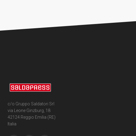
c/o Gruppo Saldatori Srl
via Leone Ginzburg, 18
42124 Reggio Emilia (RE)
Italia