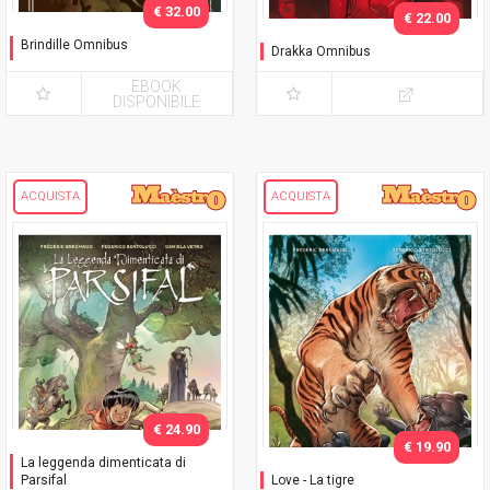
€ 32.00
€ 22.00
Brindille Omnibus
Drakka Omnibus
Nuova Edizione
EBOOK
DISPONIBILE
ACQUISTA
ACQUISTA
€ 24.90
€ 19.90
La leggenda dimenticata di
Parsifal
Love - La tigre