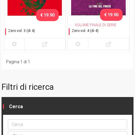
€ 19.90
€ 19.90
VOLUME FINALE DI SERIE
Zero vol. 3 (di 4)
Zero vol. 4 (di 4)
La tenerezza dei lupi
La fine del fuoco
Pagina 1 di 1
Filtri di ricerca
Cerca
Cerca
ptype