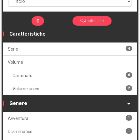
Applica filtri
Caratteristiche
4
Serie
Volume
6
Cartonato
2
Volume unico
Genere
1
Avventura
1
Drammatico