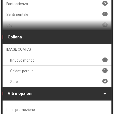
5
Fantascienza
1
Sentimentale
4
Spy
1
Storico
Collana
4
Thriller
IMAGE COMICS
1
Il nuovo mondo
1
Soldati perduti
4
Zero
Altre opzioni
In promozione