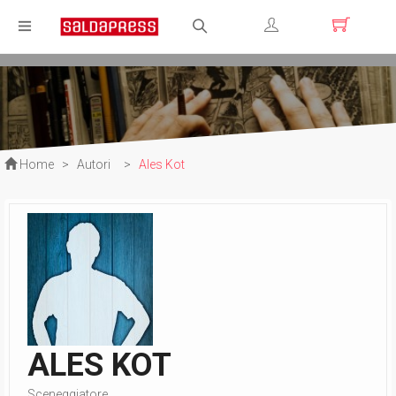
Registrati
Login
Home
>
Autori
>
Ales Kot
ALES KOT
Sceneggiatore