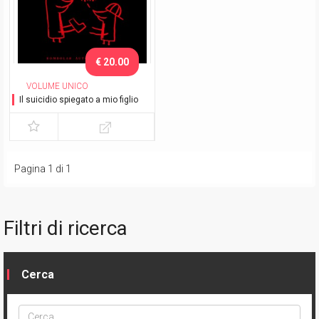
€ 20.00
VOLUME UNICO
Il suicidio spiegato a mio figlio
Pagina 1 di 1
Filtri di ricerca
Cerca
Cerca
ptype