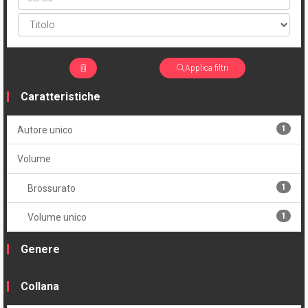
Applica filtri
Caratteristiche
1
Autore unico
Volume
1
Brossurato
1
Volume unico
Genere
Collana