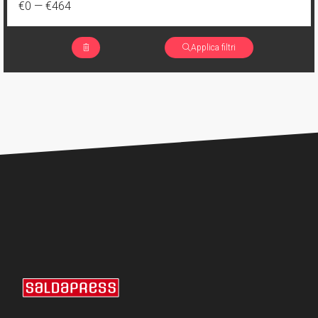
€0
—
€464
Applica filtri