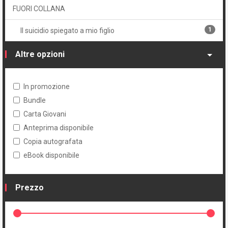
FUORI COLLANA
1
Il suicidio spiegato a mio figlio
Altre opzioni
In promozione
Bundle
Carta Giovani
Anteprima disponibile
Copia autografata
eBook disponibile
Prezzo