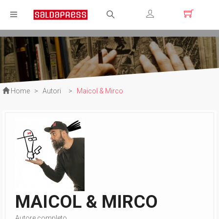
Registrati
Login
Home
>
Autori
>
Maicol & Mirco
MAICOL & MIRCO
Autore completo