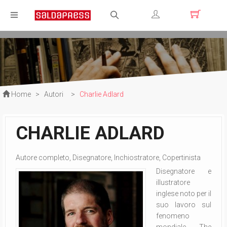
Registrati
Login
Home
>
Autori
>
Charlie Adlard
CHARLIE ADLARD
Autore completo, Disegnatore, Inchiostratore, Copertinista
Disegnatore e
illustratore
inglese noto per il
suo lavoro sul
fenomeno