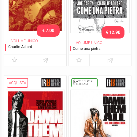
€ 7.00
€ 12.90
VOLUME UNICO
VOLUME UNICO
Charlie Adlard
Come una pietra
Catalogo della mostra
Falcomics 2013
ACCEDI PER
ACQUISTA
ACQUISTARE