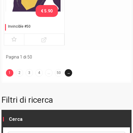
€ 5.90
Invincible #50
Variant Adlard
Pagina 1 di 50
1
2
3
4
…
50
→
(current)
Filtri di ricerca
Cerca