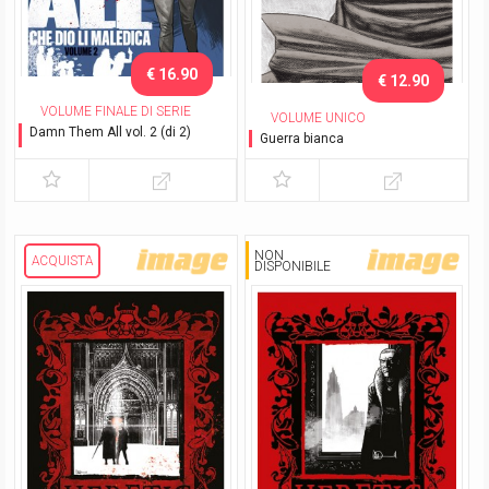
€ 16.90
€ 12.90
VOLUME FINALE DI SERIE
VOLUME UNICO
Damn Them All vol. 2 (di 2)
Guerra bianca
Che dio li maledica
NON
ACQUISTA
DISPONIBILE