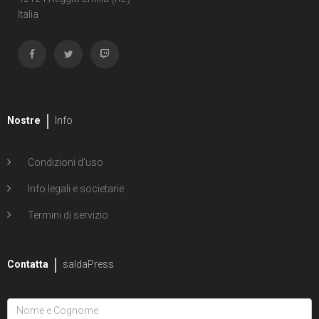
Italia
1
La maledizione del Wendigo
Nostre
Info
Condizioni d'uso
Info legali e societarie
Termini di servizio
Contatta
saldaPress