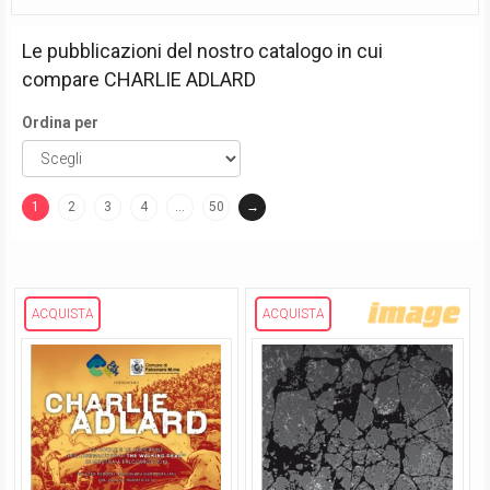
Le pubblicazioni del nostro catalogo in cui
compare
CHARLIE ADLARD
Ordina per
1
2
3
4
…
50
→
(current)
ACQUISTA
ACQUISTA