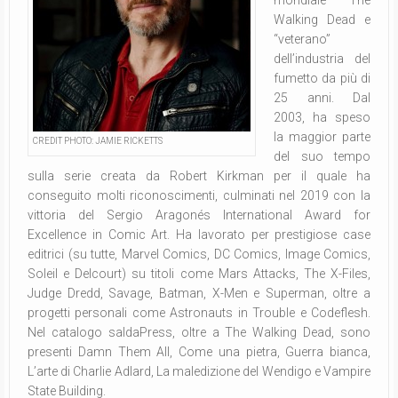
mondiale The
Walking Dead e
“veterano”
dell’industria del
fumetto da più di
25 anni. Dal
2003, ha speso
la maggior parte
CREDIT PHOTO: JAMIE RICKETTS
del suo tempo
sulla serie creata da Robert Kirkman per il quale ha
conseguito molti riconoscimenti, culminati nel 2019 con la
vittoria del Sergio Aragonés International Award for
Excellence in Comic Art. Ha lavorato per prestigiose case
editrici (su tutte, Marvel Comics, DC Comics, Image Comics,
Soleil e Delcourt) su titoli come Mars Attacks, The X-Files,
Judge Dredd, Savage, Batman, X-Men e Superman, oltre a
progetti personali come Astronauts in Trouble e Codeflesh.
Nel catalogo saldaPress, oltre a The Walking Dead, sono
presenti Damn Them All, Come una pietra, Guerra bianca,
L’arte di Charlie Adlard, La maledizione del Wendigo e Vampire
State Building.