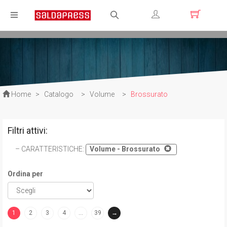
Registrati
Login
Home
>
Catalogo
>
Volume
>
Brossurato
Filtri attivi:
CARATTERISTICHE
:
Volume - Brossurato
Ordina per
1
2
3
4
…
39
→
(current)