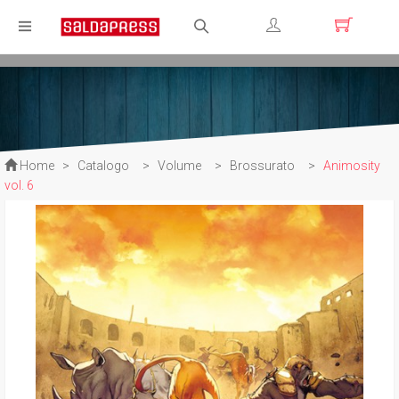
Registrati
Login
Home
>
Catalogo
>
Volume
>
Brossurato
>
Animosity
vol. 6