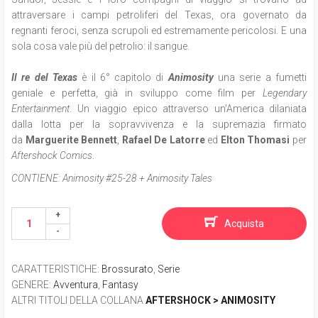
attraversare i campi petroliferi del Texas, ora governato da
regnanti feroci, senza scrupoli ed estremamente pericolosi. E una
sola cosa vale più del petrolio: il sangue.
Il re del Texas
è il 6° capitolo di
Animosity
una serie a fumetti
geniale e perfetta, già in sviluppo come film per
Legendary
Entertainment
. Un viaggio epico attraverso un'America dilaniata
dalla lotta per la sopravvivenza e la supremazia firmato
da
Marguerite Bennett
,
Rafael De Latorre
ed
Elton Thomasi
per
Aftershock Comics
.
CONTIENE:
Animosity #25-28 + Animosity Tales
Acquista
CARATTERISTICHE
:
Brossurato
,
Serie
GENERE
:
Avventura
,
Fantasy
ALTRI TITOLI DELLA COLLANA
AFTERSHOCK > ANIMOSITY