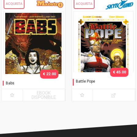
ACQUISTA
ACQUISTA
€ 45.00
€ 22.00
Battle Pope
Babs
L'immacolata Collezione
EBOOK
DISPONIBILE