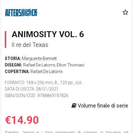
ANIMOSITY VOL. 6
Il re del Texas
STORIA:
Marguerite Bennett
DISEGNI:
Rafael De Latorre
,
Elton Thomasi
COPERTINA:
Rafael De Latorre
FORMATO
: 168 x 256 mm, B., 120 pp., col.
DATA DI USCITA
: 28/01/2021
ISBN/ISSN/COD.:
9788869197826
Volume finale di serie
€14.90
Sandor, Jessie e i loro compagni di viaggio si trovano ad