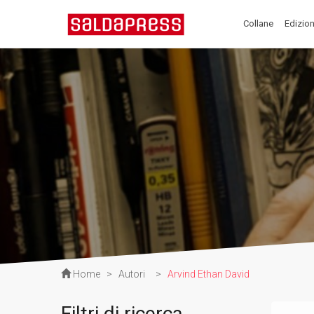
Collane
Edizion
Home
>
Autori
>
Arvind Ethan David
Filtri di ricerca