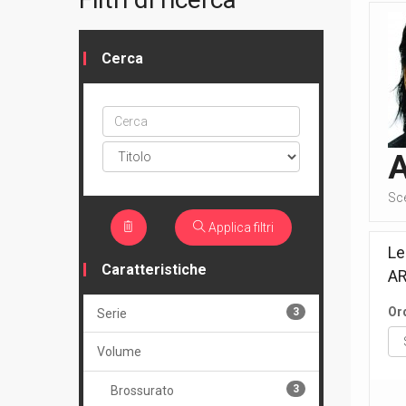
Cerca
Cerca
ptype
Sc
Applica filtri
Le
Caratteristiche
AR
Or
3
Serie
Volume
3
Brossurato