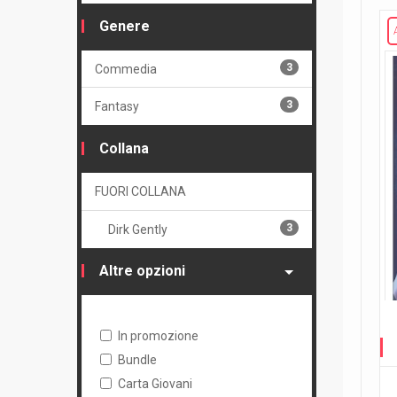
Genere
3
Commedia
3
Fantasy
Collana
FUORI COLLANA
3
Dirk Gently
Altre opzioni
In promozione
Bundle
Carta Giovani