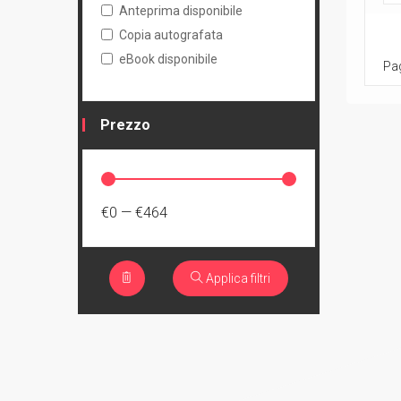
Anteprima disponibile
Copia autografata
eBook disponibile
Pag
Prezzo
€0
—
€464
Applica filtri