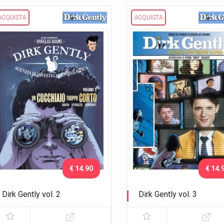
ACQUISTA
ACQUISTA
€ 14.90
€ 14.
Dirk Gently vol. 2
Dirk Gently vol. 3
Un cucchiaio troppo corto
Il salmone del dubbio (parte