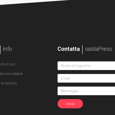
Info
Contatta
saldaPress
oni d'uso
ali e societarie
di servizio