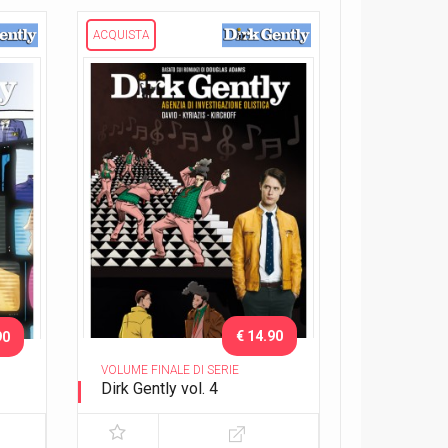
ACQUISTA
€ 14.90
90
VOLUME FINALE DI SERIE
Dirk Gently vol. 4
 1)
Il salmone del dubbio (parte 2)