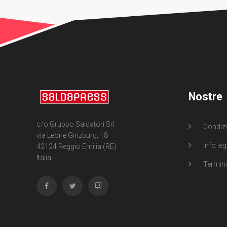
Nostre
c/o Gruppo Saldatori Srl
Condizi
via Leone Ginzburg, 18
Info leg
42124 Reggio Emilia (RE)
Italia
Termini 