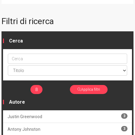
Filtri di ricerca
Cerca
Cerca
ptype
Applica filtri
Autore
3
Justin Greenwood
3
Antony Johnston