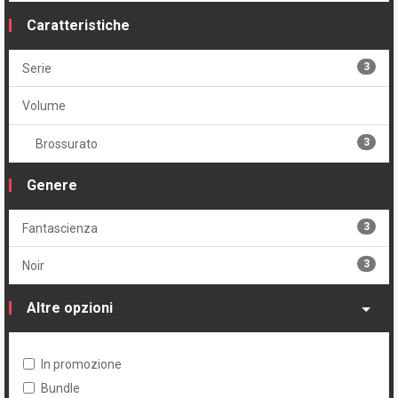
Caratteristiche
3
Serie
Volume
3
Brossurato
Genere
3
Fantascienza
3
Noir
Altre opzioni
In promozione
Bundle