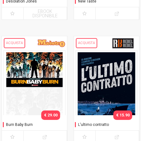
Desolation Jones
New Taste
EBOOK
DISPONIBILE
ACQUISTA
ACQUISTA
€ 29.00
€ 15.90
Burn Baby Burn
L'ultimo contratto