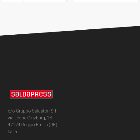
c/o Gruppo Saldatori Srl
via Leone Ginzburg, 18
42124 Reggio Emilia (RE)
Italia