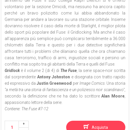
all'interno del Fuse. Il suo collega Ralph Dietrich si è offerto
volontario per la sezione Omicidi, ma nessuno ha ancora capito
perché un bravo poliziotto come lui abbia abbandonato la
Germania per andare a lavorare su una stazione orbitale. Insieme
dovranno risolvere il caso della morte di Starlight, il miglior pilota
dello sport più popolare del Fuse: il Gridlocking. Ma anche il caso
all’apparenza più semplice può complicarsi terribilmente a 36.000
chilometri dalla Terra e questo per i due detective significherà
affrontare tutti i problemi che dilaniano quella che ora chiamano
casa: terrorismo, traffico di armi, ingiustizie sociali e persino un
conflitto mai sopito tra gli abitanti della Terra e quelli del Fuse.
Gridlock
è il volume 2 (di 4) di
The Fuse
, la serie space-noir scritta
dal sorprendente
Antony Johnston
e disegnata con tratto rapido
ed espressivo da
Justin Greenwood
per
Image Comics
. Una storia
"a metà tra una storia di fantascienza e un poliziesco noir scandinavo"
,
secondo la definizione che ne ha dato lo scrittore
Alan Moore
,
appassionato lettore della serie.
Contiene: The Fuse #7-12
Acquista