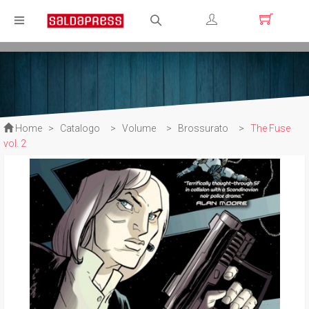
Registrati
Login
Home
>
Catalogo
>
Volume
>
Brossurato
>
The Fuse
vol. 2