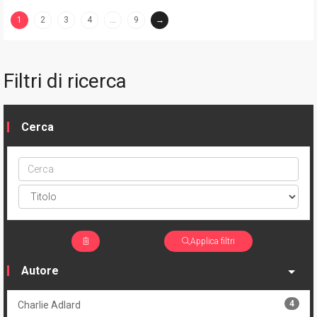
1
2
3
4
…
9
→
(current)
Filtri di ricerca
Cerca
Cerca
ptype
Applica filtri
Autore
4
Charlie Adlard