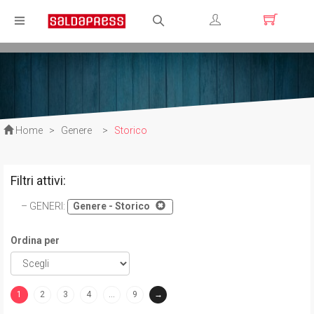
Registrati
Login
Home
>
Genere
>
Storico
Filtri attivi:
GENERI
:
Genere - Storico
Ordina per
1
2
3
4
…
9
→
(current)