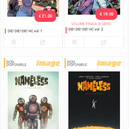
€ 19.90
€ 21.00
VOLUME FINALE DI SERIE
DIE! DIE! DIE! HC vol. 2
DIE! DIE! DIE! HC vol. 1
Si muore solo due volte
NON
NON
DISPONIBILE
DISPONIBILE