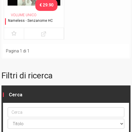
€ 29.90
VOLUME UNICO
Nameless - Senzanome HC
Edizione Deluxe
Pagina 1 di 1
Filtri di ricerca
Cerca
Cerca
ptype