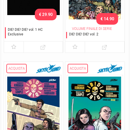
€ 29.90
€ 14.90
VOLUME FINALE DI SERIE
DIE! DIE! DIE! vol. 1 HC
Exclusive
DIE! DIE! DIE! vol. 2
Con cofanetto
Si muore solo due volte
ACQUISTA
ACQUISTA