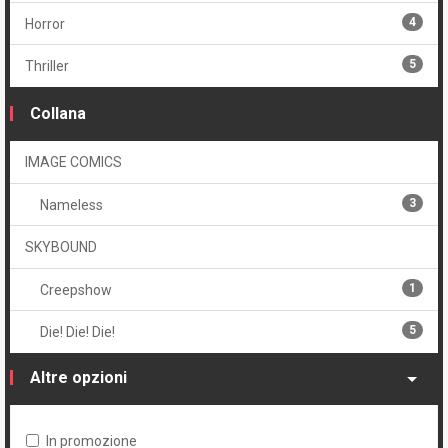
1
Cartonato oversized
4
Horror
1
Cartonato variant numerato
5
Thriller
3
Volume unico
Collana
IMAGE COMICS
3
Nameless
SKYBOUND
1
Creepshow
5
Die! Die! Die!
Altre opzioni
In promozione