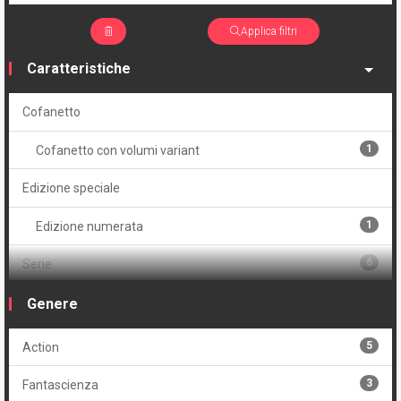
Applica filtri
Caratteristiche
Cofanetto
1
Cofanetto con volumi variant
Edizione speciale
1
Edizione numerata
6
Serie
Volume
Genere
2
Brossurato
5
Action
5
Cartonato
3
Fantascienza