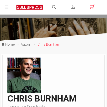
Registrati
Login
Home
>
Autori
>
Chris Burnham
CHRIS BURNHAM
Disegnatore, Copertinista