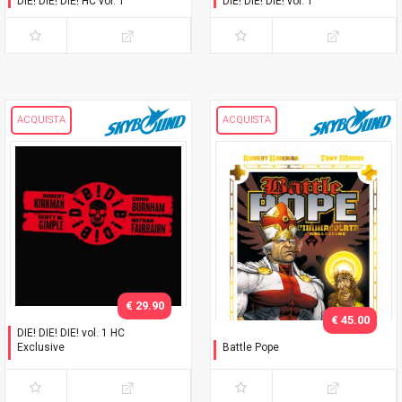
DIE! DIE! DIE! HC vol. 1
DIE! DIE! DIE! vol. 1
ACQUISTA
ACQUISTA
€ 29.90
€ 45.00
DIE! DIE! DIE! vol. 1 HC
Exclusive
Battle Pope
Con cofanetto
L'immacolata Collezione