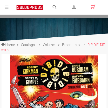
Registrati
Login
Home
>
Catalogo
>
Volume
>
Brossurato
>
DIE! DIE! DIE!
vol. 2