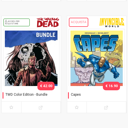
ACCEDI PER
ACQUISTA
ACQUISTARE
€ 42.00
€ 16.90
TWD Color Edition - Bundle
Capes
Variant Phillips
Timbrare il cartellino