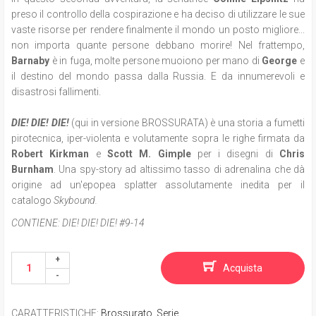
preso il controllo della cospirazione e ha deciso di utilizzare le sue
vaste risorse per rendere finalmente il mondo un posto migliore...
non importa quante persone debbano morire! Nel frattempo,
Barnaby
è in fuga, molte persone muoiono per mano di
George
e
il destino del mondo passa dalla Russia. E da innumerevoli e
disastrosi fallimenti.
DIE! DIE! DIE!
(qui in versione BROSSURATA) è una storia a fumetti
pirotecnica, iper-violenta e volutamente sopra le righe firmata da
Robert Kirkman
e
Scott M. Gimple
per i disegni di
Chris
Burnham
. Una spy-story ad altissimo tasso di adrenalina che dà
origine ad un'epopea splatter assolutamente inedita per il
catalogo
Skybound.
CONTIENE:
DIE! DIE! DIE! #9-14
Acquista
CARATTERISTICHE
:
Brossurato
,
Serie