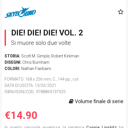
DIE! DIE! DIE! VOL. 2
Si muore solo due volte
STORIA:
Scott M. Gimple
,
Robert Kirkman
DISEGNI:
Chris Burnham
COLORI:
Nathan Fairbairn
FORMATO
: 168 x 256 mm, C., 144 pp., col.
DATA DI USCITA
: 13/05/2021
ISBN/ISSN/COD.:
9788869197925
Volume finale di serie
€14.90
In questo seconda avventura, la senatrice
Connie Lipshitz
ha