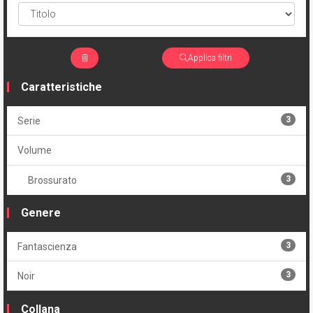
Applica filtri
Caratteristiche
3
Serie
Volume
3
Brossurato
Genere
3
Fantascienza
3
Noir
Collana