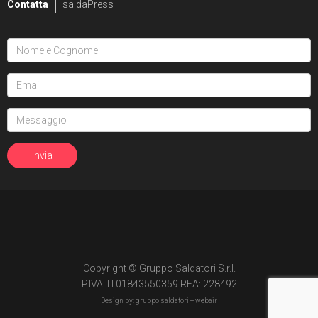
Contatta
saldaPress
Copyright © Gruppo Saldatori S.r.l.
P.IVA: IT01843550359 REA: 228492
Design by: gruppo saldatori +
webair