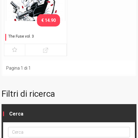
€ 14.90
The Fuse vol. 3
Perielio
Pagina 1 di 1
Filtri di ricerca
Cerca
Cerca
ptype