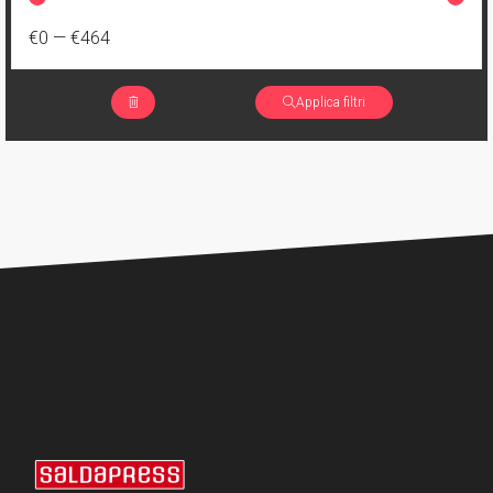
€0
—
€464
Applica filtri