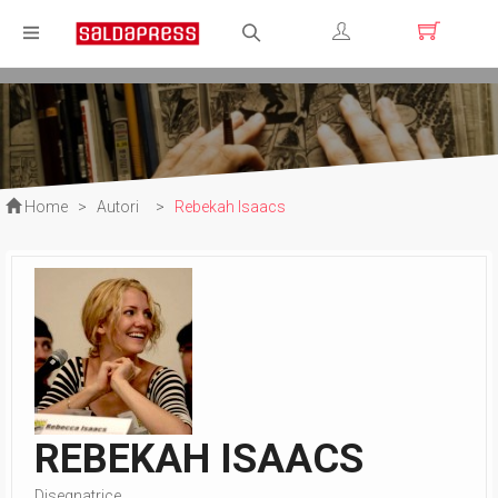
Registrati
Login
Home
>
Autori
>
Rebekah Isaacs
REBEKAH ISAACS
Disegnatrice