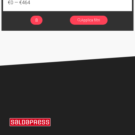
€0
—
€464
Applica filtri