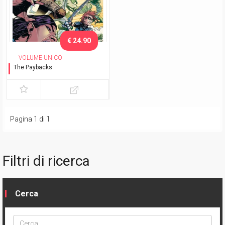
€ 24.90
VOLUME UNICO
The Paybacks
Eroi in debito
Pagina 1 di 1
Filtri di ricerca
Cerca
Cerca
ptype