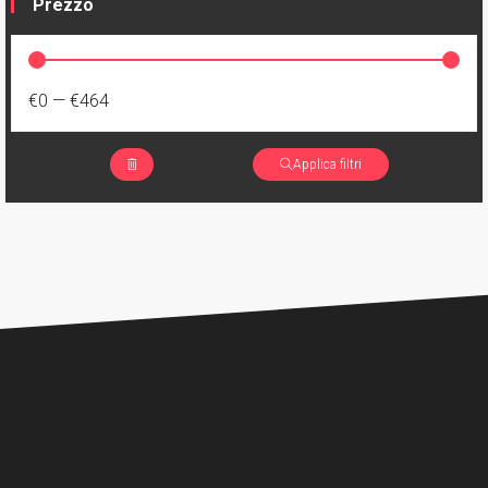
Prezzo
€0
—
€464
Applica filtri