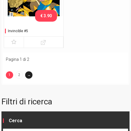
€ 3.90
Invincible #5
Pagina 1 di 2
1
2
→
(current)
Filtri di ricerca
Cerca