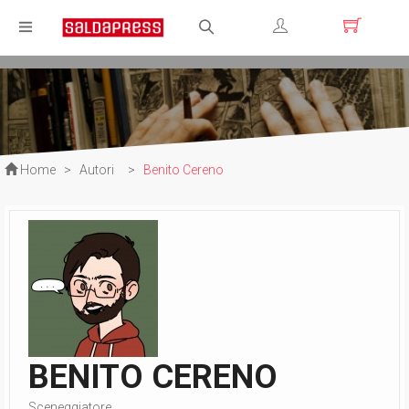
Registrati
Login
Home
>
Autori
>
Benito Cereno
BENITO CERENO
Sceneggiatore