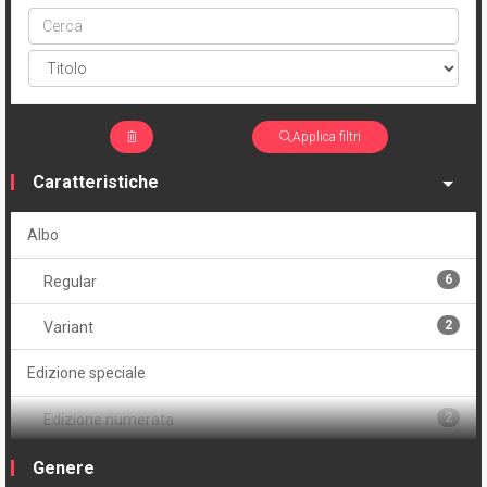
Cerca
ptype
Applica filtri
Caratteristiche
Albo
6
Regular
2
Variant
Edizione speciale
2
Edizione numerata
10
Serie
Genere