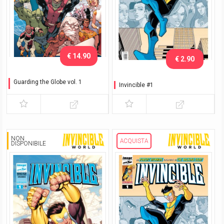
€ 14.90
€ 2.90
Guarding the Globe vol. 1
Invincible #1
Sotto assedio
NON
ACQUISTA
DISPONIBILE