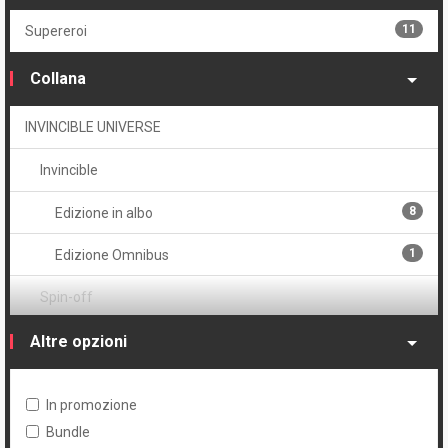
Volume
11
Supereroi
2
Brossurato
Collana
1
Cartonato oversized
INVINCIBLE UNIVERSE
1
Volume unico
Invincible
8
Edizione in albo
1
Edizione Omnibus
Spin-off
1
Altre opzioni
Guarding the Globe
1
Invincible presenta
In promozione
Bundle