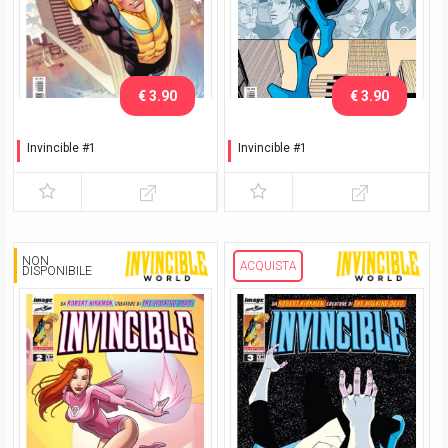
€ 3.90
€ 3.90
Invincible #1
Invincible #1
Variant
Prima ristampa
NON
ACQUISTA
DISPONIBILE