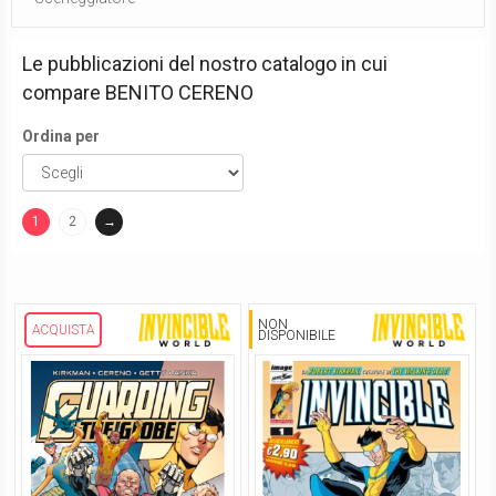
Le pubblicazioni del nostro catalogo in cui
compare
BENITO CERENO
Ordina per
1
2
→
(current)
NON
ACQUISTA
DISPONIBILE