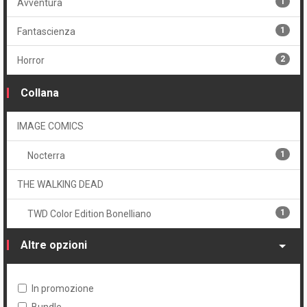
1
Avventura
1
Cartonato variant
1
Fantascienza
2
Horror
Collana
IMAGE COMICS
1
Nocterra
THE WALKING DEAD
1
TWD Color Edition Bonelliano
Altre opzioni
In promozione