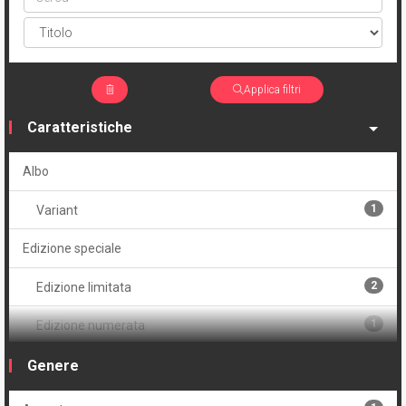
Applica filtri
Caratteristiche
Albo
1
Variant
Edizione speciale
2
Edizione limitata
1
Edizione numerata
2
Serie
Genere
Volume