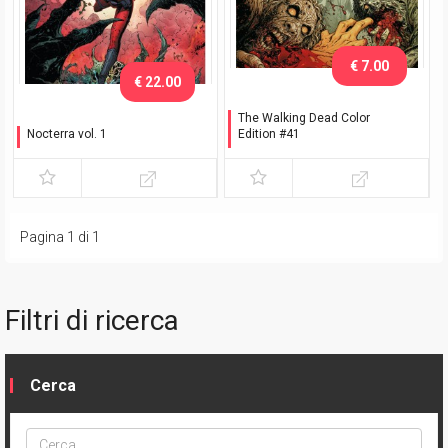
€ 7.00
€ 22.00
The Walking Dead Color
Nocterra vol. 1
Edition #41
Notte fonda - Variant
Variant Capullo - Esclusiva
Capullo
Comicon Bergamo
Pagina 1 di 1
Filtri di ricerca
Cerca
Cerca
ptype