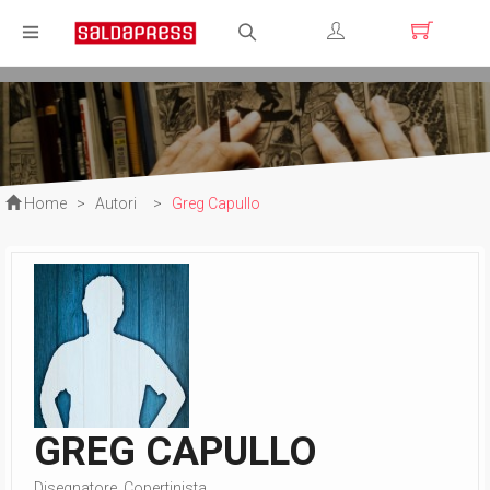
Registrati
Login
Home
>
Autori
>
Greg Capullo
GREG CAPULLO
Disegnatore, Copertinista