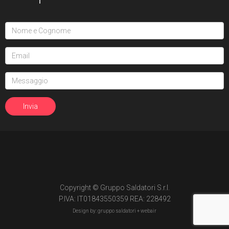
Copyright © Gruppo Saldatori S.r.l.
P.IVA: IT01843550359 REA: 228492
Design by: gruppo saldatori +
webair