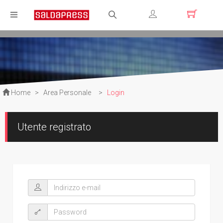
Registrati
Login
Home
>
Area Personale
>
Login
Utente registrato