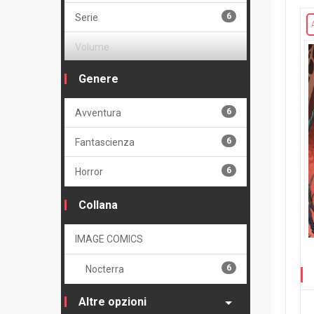
6
Serie
Volume
3
Cartonato
Genere
2
Cartonato variant
6
Avventura
1
Cartonato variant numerato
6
Fantascienza
6
Horror
Collana
IMAGE COMICS
6
Nocterra
Altre opzioni