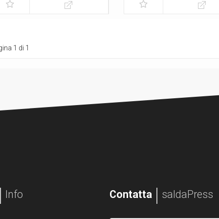
ina 1 di 1
Info
Contatta
saldaPress