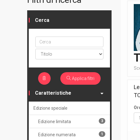
Cerca
Cerca
ptype
T
Sce
Applica filtri
Le
Caratteristiche
TO
Or
Edizione speciale
3
Edizione limitata
1
Edizione numerata