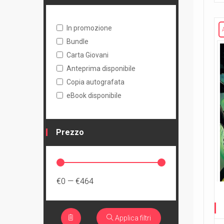
In promozione
Bundle
Carta Giovani
Anteprima disponibile
Copia autografata
eBook disponibile
Prezzo
€0
—
€464
Applica filtri