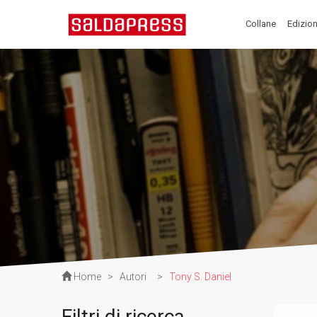
Collane
Edizion
Home
>
Autori
>
Tony S. Daniel
Filtri di ricerca