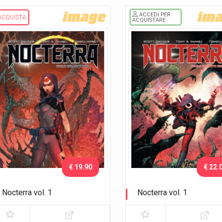
ACCEDI PER
ACQUISTA
ACQUISTARE
€ 19.90
€ 22.
Nocterra vol. 1
Nocterra vol. 1
Notte fonda
Notte fonda - Variant Capul