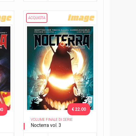
ACQUISTA
€ 22.00
00
VOLUME FINALE DI SERIE
Nocterra vol. 3
el
Senza freni