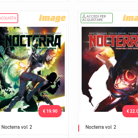
ACCEDI PER
ACQUISTA
ACQUISTARE
€ 19.90
€ 22.
Nocterra vol. 2
Nocterra vol. 2
A tutta velocità
A tutta velocità - Variant Par