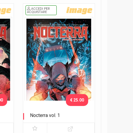
ACCEDI PER
ACQUISTARE
00
€ 25.00
Nocterra vol. 1
lo
Notte fonda - Variant Exclusive