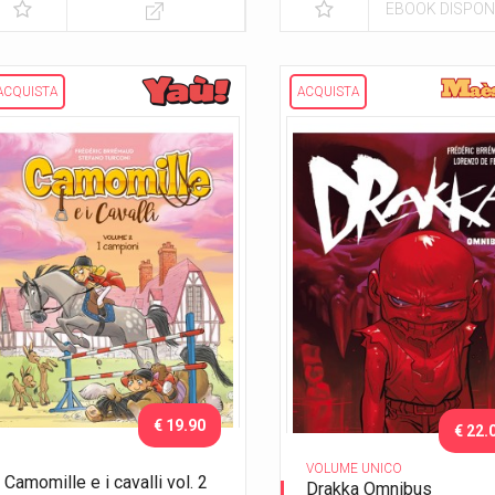
EBOOK DISPONI
ACQUISTA
ACQUISTA
€ 19.90
€ 22.
VOLUME UNICO
Camomille e i cavalli vol. 2
Drakka Omnibus