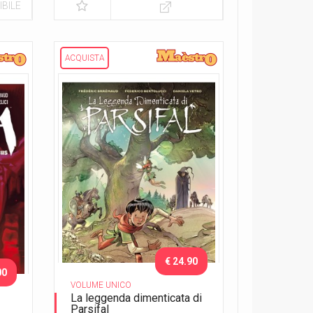
BILE
ACQUISTA
€ 24.90
00
VOLUME UNICO
La leggenda dimenticata di
Parsifal