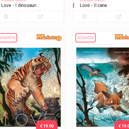
VOLUME UNICO
VOLUME UNICO
Love - I dinosauri
Love - Il cane
ACQUISTA
ACQUISTA
€ 19.90
€ 19.