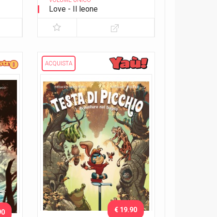
VOLUME UNICO
Love - Il leone
ACQUISTA
€ 19.90
90