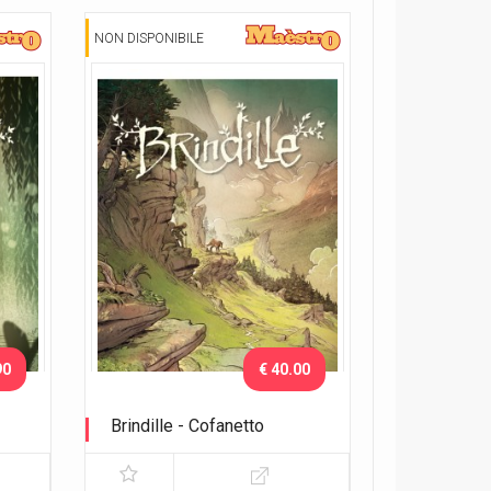
NON DISPONIBILE
90
€ 40.00
Brindille - Cofanetto
Cofanetto contenente vol.1 e
vol.2