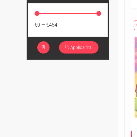
€0
—
€464
Applica filtri