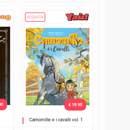
ACQUISTA
00
€ 19.90
Camomille e i cavalli vol. 1
Colpo di fulmine