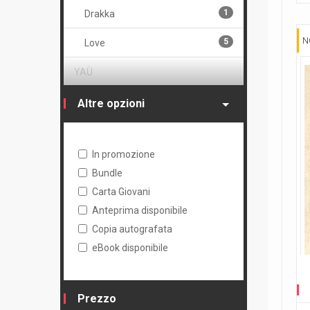
1
Drakka
N
5
Love
YAÙ
2
Camomille
Altre opzioni
1
Testa di picchio
In promozione
Bundle
Carta Giovani
Anteprima disponibile
Copia autografata
eBook disponibile
Prezzo