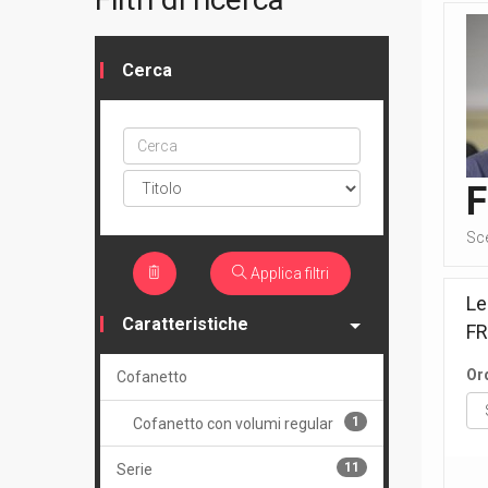
Cerca
Cerca
ptype
Sc
Applica filtri
Le
Caratteristiche
F
Or
Cofanetto
1
Cofanetto con volumi regular
11
Serie