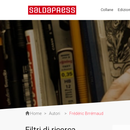
Collane
Edizion
Home
>
Autori
>
Frédéric Brrémaud
Filtri di ricerca