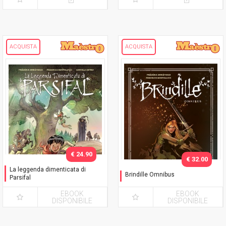
ACQUISTA
ACQUISTA
€ 24.90
€ 32.00
La leggenda dimenticata di
Brindille Omnibus
Parsifal
Nuova Edizione
EBOOK
EBOOK
DISPONIBILE
DISPONIBILE