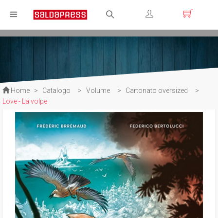
Registrati
Login
Home
>
Catalogo
>
Volume
>
Cartonato oversized
>
Love - La volpe