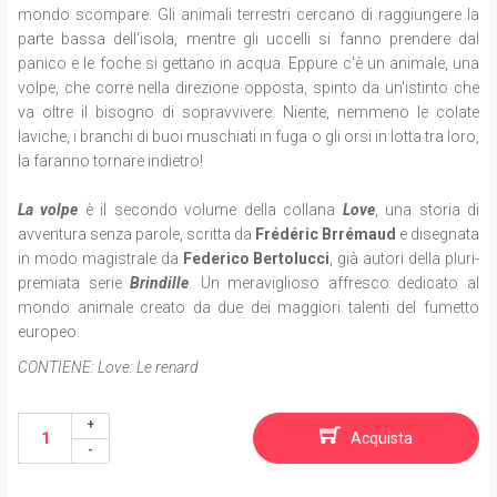
mondo scompare. Gli animali terrestri cercano di raggiungere la
parte bassa dell'isola, mentre gli uccelli si fanno prendere dal
panico e le foche si gettano in acqua. Eppure c'è un animale, una
volpe, che corre nella direzione opposta, spinto da un'istinto che
va oltre il bisogno di sopravvivere. Niente, nemmeno le colate
laviche, i branchi di buoi muschiati in fuga o gli orsi in lotta tra loro,
la faranno tornare indietro!
La volpe
è il secondo volume della collana
Love
, una storia di
avventura senza parole, scritta da
Frédéric Brrémaud
e disegnata
in modo magistrale da
Federico Bertolucci
, già autori della pluri-
premiata serie
Brindille
. Un meraviglioso affresco dedicato al
mondo animale creato da due dei maggiori talenti del fumetto
europeo.
CONTIENE:
Love: Le renard
Acquista