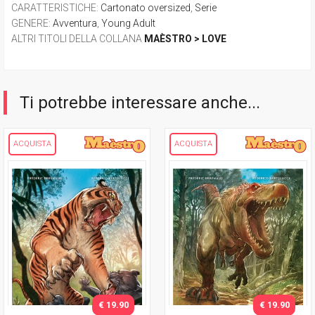
CARATTERISTICHE
:
Cartonato oversized
,
Serie
GENERE
:
Avventura
,
Young Adult
ALTRI TITOLI DELLA COLLANA
MAÈSTRO > LOVE
Ti potrebbe interessare anche...
ACQUISTA
ACQUISTA
€ 19.90
€ 19.90