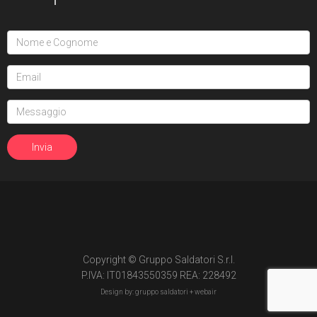
Copyright © Gruppo Saldatori S.r.l.
P.IVA: IT01843550359 REA: 228492
Design by: gruppo saldatori +
webair