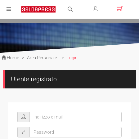
Registrati
Login
Home
>
Area Personale
>
Login
Utente registrato