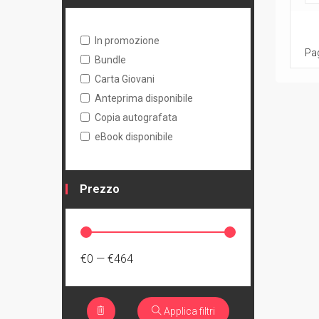
In promozione
Pag
Bundle
Carta Giovani
Anteprima disponibile
Copia autografata
eBook disponibile
Prezzo
€0
—
€464
Applica filtri