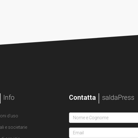
Info
Contatta
saldaPress
oni d'uso
ali e societarie