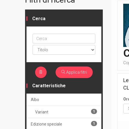
Cerca
Cerca
ptype
Cop
Applica filtri
Le
Caratteristiche
C
Or
Albo
1
Variant
1
Edizione speciale