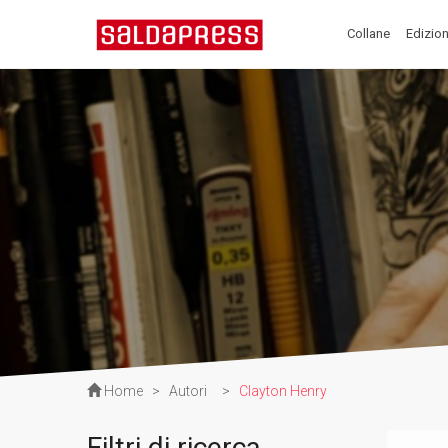
Collane
Edizion
Home
>
Autori
>
Clayton Henry
Filtri di ricerca