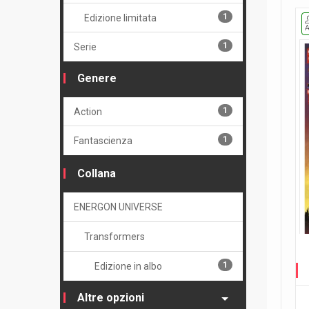
1
Edizione limitata
1
Serie
Genere
1
Action
1
Fantascienza
Collana
ENERGON UNIVERSE
Transformers
1
Edizione in albo
Altre opzioni