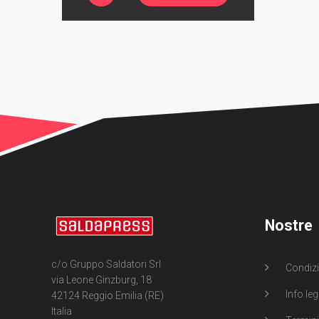
Nostre
c/o Gruppo Saldatori Srl
Condizi
via Leone Ginzburg, 18
Info leg
42124 Reggio Emilia (RE)
Italia