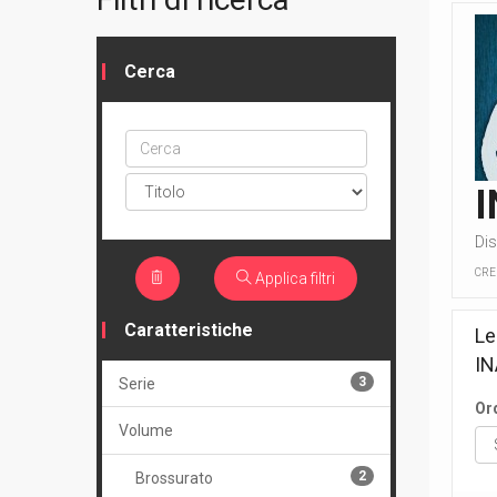
Cerca
Cerca
ptype
Dis
CRE
Applica filtri
Caratteristiche
Le
IN
3
Serie
Or
Volume
2
Brossurato