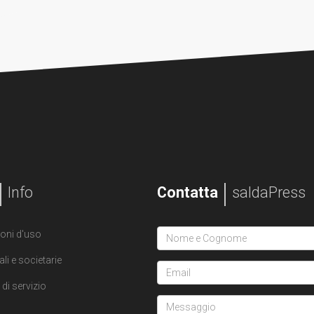
Info
Contatta
saldaPress
oni d'uso
ali e societarie
di servizio