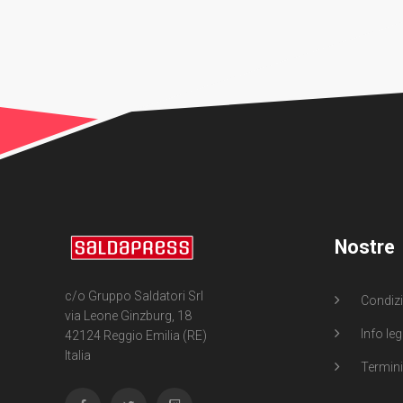
Nostre
c/o Gruppo Saldatori Srl
Condizi
via Leone Ginzburg, 18
Info leg
42124 Reggio Emilia (RE)
Italia
Termini 