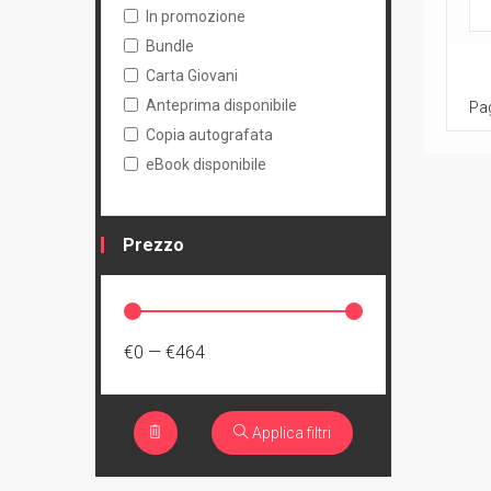
In promozione
Bundle
Carta Giovani
Anteprima disponibile
Pag
Copia autografata
eBook disponibile
Prezzo
€0
—
€464
Applica filtri