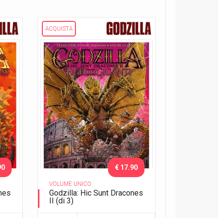
ACQUISTA
90
€ 17.90
VOLUME UNICO
ones
Godzilla: Hic Sunt Dracones
II (di 3)
Figli dei giganti - Variant