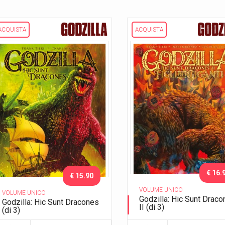
ACQUISTA
ACQUISTA
€ 16.
€ 15.90
VOLUME UNICO
VOLUME UNICO
Godzilla: Hic Sunt Drac
Godzilla: Hic Sunt Dracones
II (di 3)
(di 3)
Figli dei giganti