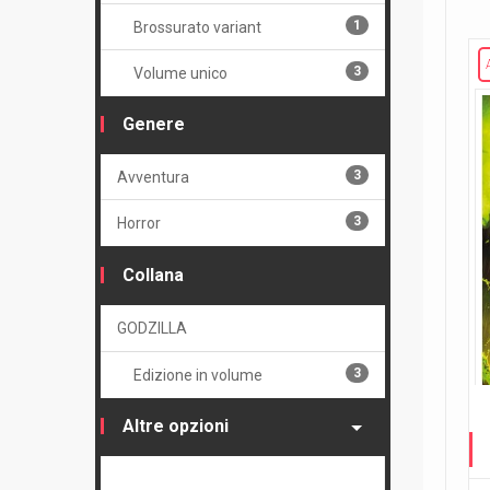
1
Brossurato variant
3
Volume unico
Genere
3
Avventura
3
Horror
Collana
GODZILLA
3
Edizione in volume
Altre opzioni