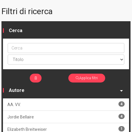
Filtri di ricerca
Cerca
Cerca
ptype
Applica filtri
Autore
4
AA. VV.
4
Jordie Bellaire
1
Elizabeth Breitweiser