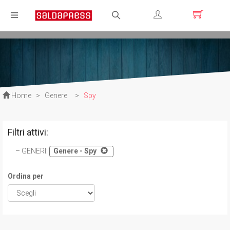
Registrati
Login
Home
>
Genere
>
Spy
Filtri attivi:
GENERI
:
Genere - Spy
Ordina per