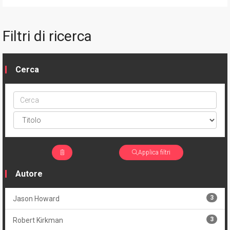
Filtri di ricerca
Cerca
Cerca
ptype
Applica filtri
Autore
3
Jason Howard
3
Robert Kirkman