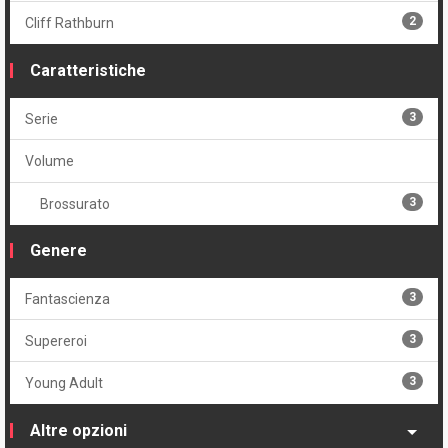
2
Cliff Rathburn
Caratteristiche
3
Serie
Volume
3
Brossurato
Genere
3
Fantascienza
3
Supereroi
3
Young Adult
Altre opzioni