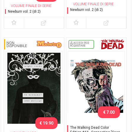
VOLUME FINALE DI SERIE
VOLUME FINALE DI SERIE
Newburn vol. 2 (di 2)
Newburn vol. 2 (di 2)
Variant Exclusive
NON
ACCEDI PER
DISPONIBILE
ACQUISTARE
€ 7.00
€ 19.90
The Walking Dead Color