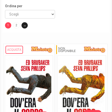
Ordina per
1
2
→
(current)
NON
ACQUISTA
DISPONIBILE