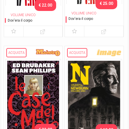
€ 25.00
€ 22.00
VOLUME UNICO
VOLUME UNICO
Dov'era il corpo
Dov'era il corpo
Variant Exclusive
ACQUISTA
ACQUISTA