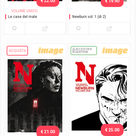
€ 22.00
€ 19.90
VOLUME UNICO
Le case del male
Newburn vol. 1 (di 2)
ACCEDI PER
ACQUISTA
ACQUISTARE
€ 25.00
€ 21.00