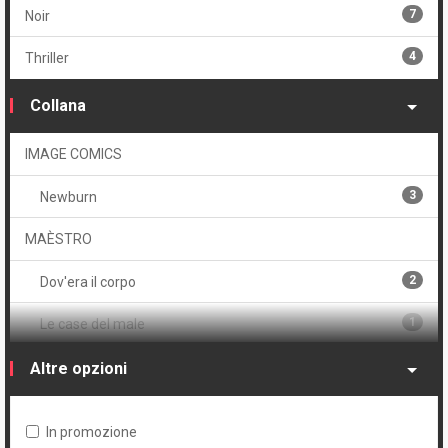
2
Cartonato variant
7
Noir
4
Volume unico
4
Thriller
Collana
IMAGE COMICS
3
Newburn
MAÈSTRO
2
Dov'era il corpo
1
Le case del male
1
Night Fever
Altre opzioni
THE WALKING DEAD
In promozione