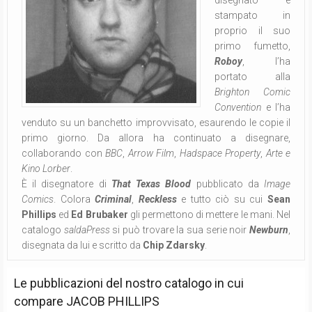
disegnato e
stampato in
proprio il suo
primo fumetto,
Roboy
, l’ha
portato alla
Brighton Comic
Convention
e l’ha
venduto su un banchetto improvvisato, esaurendo le copie il
primo giorno. Da allora ha continuato a disegnare,
collaborando con
BBC
,
Arrow Film
,
Hadspace Property
,
Arte e
Kino Lorber
.
È il disegnatore di
That Texas Blood
pubblicato da
Image
Comics
. Colora
Criminal
,
Reckless
e tutto ciò su cui
Sean
Phillips
ed
Ed Brubaker
gli permettono di mettere le mani. Nel
catalogo
saldaPress
si può trovare la sua serie noir
Newburn
,
disegnata da lui e scritto da
Chip Zdarsky
.
Le pubblicazioni del nostro catalogo in cui
compare
JACOB PHILLIPS