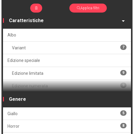
Applica filtri
Caratteristiche
Albo
7
Variant
Edizione speciale
9
Edizione limitata
9
Edizione numerata
10
Serie
Genere
Volume
5
Giallo
5
Cartonato
8
Horror