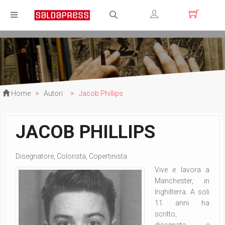
Registrati
Login
Home
>
Autori
>
Jacob Phillips
JACOB PHILLIPS
Disegnatore, Colorista, Copertinista
Vive e lavora a
Manchester, in
Inghilterra. A soli
11 anni ha
scritto,