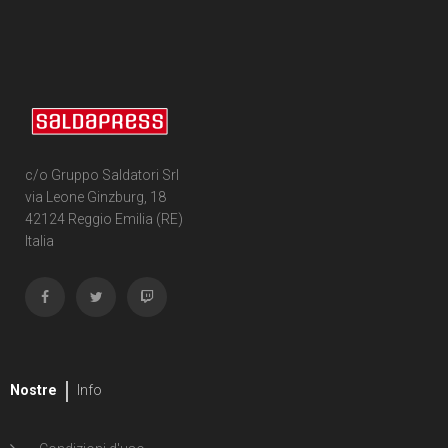
1
Joelle Jones
1
Liana Kangas
11
Robert Kirkman
1
Davide La Rosa
c/o Gruppo Saldatori Srl
4
Annalisa Leoni
via Leone Ginzburg, 18
42124 Reggio Emilia (RE)
1
Marco Lesko
Italia
1
Danny Lore
1
Adriano Lucas
1
Ludo Lullabi
Nostre
Info
1
Francis Manapul
1
Todd McFarlane