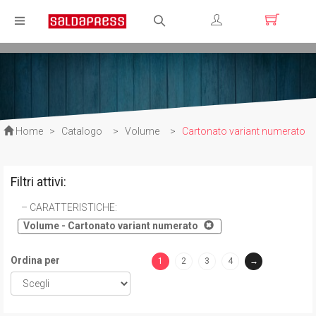
Registrati
Login
Home
>
Catalogo
>
Volume
>
Cartonato variant numerato
Filtri attivi:
CARATTERISTICHE
:
Volume - Cartonato variant numerato
Ordina per
1
2
3
4
→
(current)