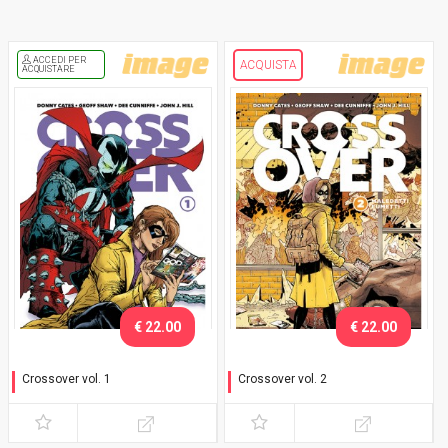
ACCEDI PER
ACQUISTA
ACQUISTARE
€ 22.00
€ 22.00
Crossover vol. 1
Crossover vol. 2
Ai ragazzi piacciono le
Maledetti fumetti - Variant
catene - Variant