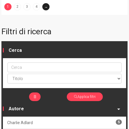
1
2
3
4
→
(current)
Filtri di ricerca
Cerca
Cerca
ptype
Applica filtri
Autore
5
Charlie Adlard