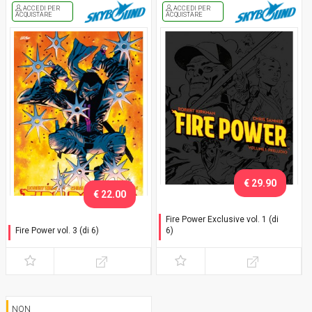
ACCEDI PER
ACCEDI PER
ACQUISTARE
ACQUISTARE
€ 29.90
€ 22.00
Fire Power Exclusive vol. 1 (di
Fire Power vol. 3 (di 6)
6)
Fiamme di guerra - Variant
Preludio - Variant con
cofanetto
NON