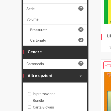
7
Serie
Volume
4
Brossurato
Li
3
Cartonato
Ed
Genere
7
Commedia
ACQ
Altre opzioni
In promozione
Bundle
Carta Giovani