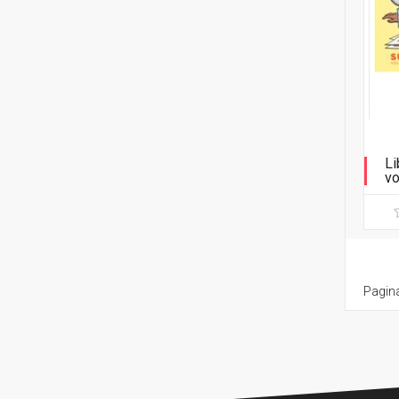
Li
vo
Pagina