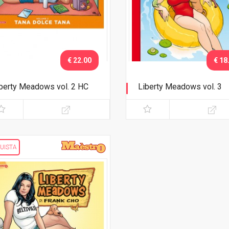
€ 22.00
€ 18
berty Meadows vol. 2 HC
Liberty Meadows vol. 3
na dolce tana
L'estate dell'amore
UISTA