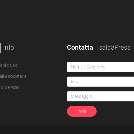
Info
Contatta
saldaPress
oni d'uso
ali e societarie
di servizio