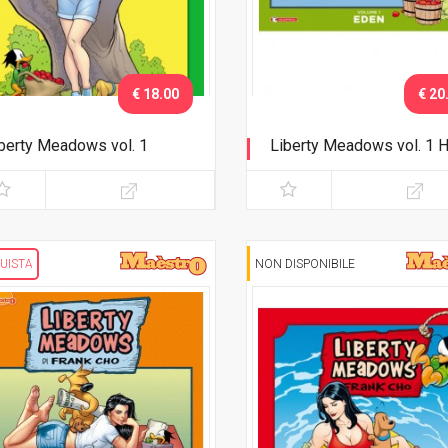
€ 18.00
€ 20
berty Meadows vol. 1
Liberty Meadows vol. 1 
en
Eden
UISTA
NON DISPONIBILE