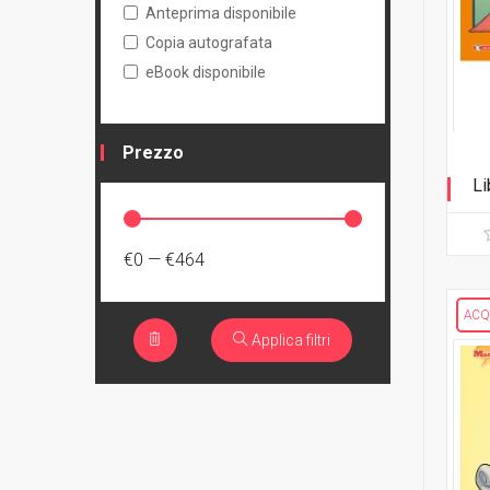
Anteprima disponibile
Copia autografata
eBook disponibile
Prezzo
Li
Ta
€0
—
€464
ACQ
Applica filtri