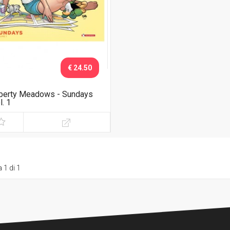
€ 24.50
berty Meadows - Sundays
l. 1
 1 di 1