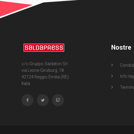
Nostre
c/o Gruppo Saldatori Srl
Condizi
via Leone Ginzburg, 18
Info leg
42124 Reggio Emilia (RE)
Italia
Termini 