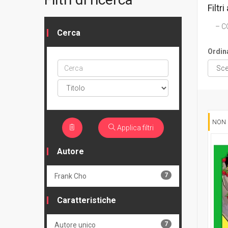
Filtri 
C
Cerca
Ordin
Cerca
ptype
NON 
Applica filtri
Autore
7
Frank Cho
Caratteristiche
7
Autore unico