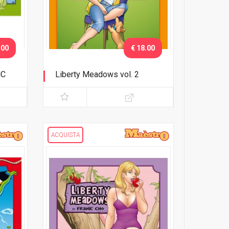
.00
€ 18.00
HC
Liberty Meadows vol. 2
Tana dolce tana
ACQUISTA