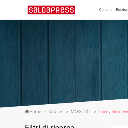
Collane
Edizion
Home
>
Collane
>
MAÈSTRO
>
Liberty Meadow
Filtri di ricerca