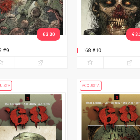
€ 3.30
€ 3.
8 #9
‘68 #10
UISTA
ACQUISTA