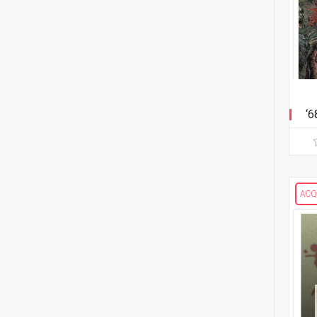
2
Mike Bowden
1
Pippa Bowland
2
Russ Braun
‘6
4
Heather Breckel
19
Elizabeth Breitweiser
1
Dan Brereton
ACQ
26
Andrei Bressan
4
Ed Brisson
2
Matt Broome
1
Andrew Brown