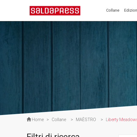
Collane
Edizion
Home
>
Collane
>
MAÈSTRO
>
Liberty Meadow
Filtri di ricerca