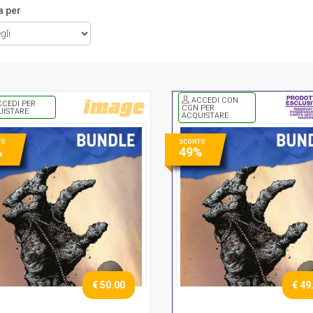
a per
ACCEDI CON
CEDI PER
CGN PER
UISTARE
ACQUISTARE
TO
SCONTO
%
49%
€ 50.00
€ 49