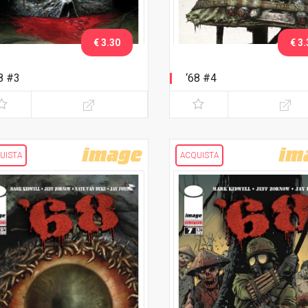
€ 3.30
€ 3.
8 #3
‘68 #4
UISTA
ACQUISTA