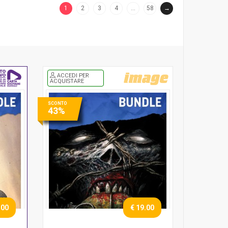
1
2
3
4
…
58
→
(current)
ACCEDI PER
ACQUISTARE
SCONTO
43%
.00
€ 19.00