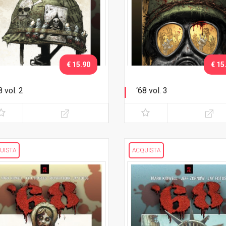
€ 15.90
€ 15
8 vol. 2
‘68 vol. 3
catrici
Jungle Jim
UISTA
ACQUISTA