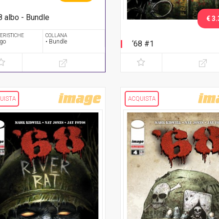
8 albo - Bundle
€ 3.
rie completa
ERISTICHE
COLLANA
ogo
• Bundle
‘68 #1
UISTA
ACQUISTA