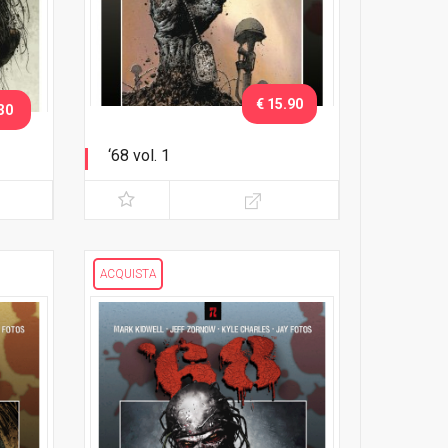
€ 15.90
30
‘68 vol. 1
Corri nella giungla!
ACQUISTA