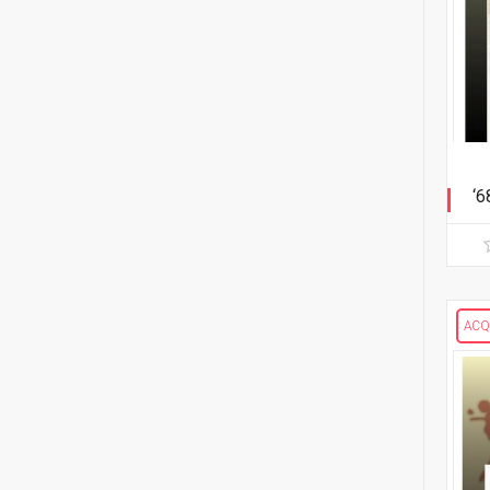
15
Bruce Brown
2
Dan Brown
4
Garry Brown
15
Frédéric Brrémaud
12
Ed Brubaker
‘6
Ci
1
Dave Bullock
13
Cullen Bunn
ACQ
9
Chris Burnham
2
Keith Burns
1
Dan Burr
1
Jacen Burrows