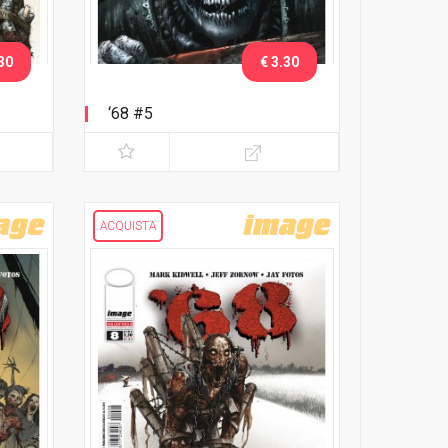
30
€ 3.30
‘68 #5
ACQUISTA