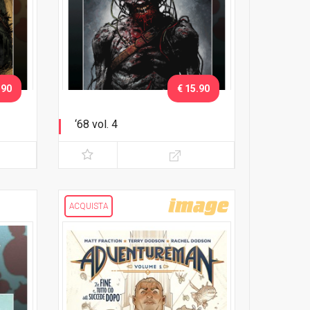
.90
€ 15.90
‘68 vol. 4
Regole di guerra
ACQUISTA