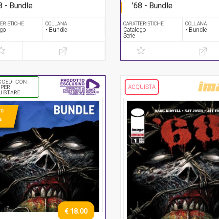
8 - Bundle
'68 - Bundle
rie completa
Serie completa
ERISTICHE
COLLANA
CARATTERISTICHE
COLLANA
ogo
• Bundle
Catalogo
• Bundle
Serie
CCEDI CON
ACQUISTA
 PER
UISTARE
TO
%
€ 18.00