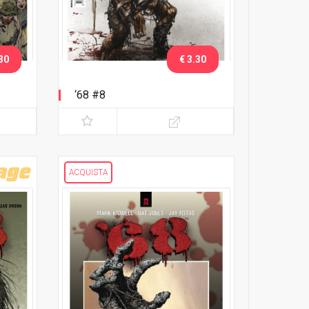
30
€ 3.30
‘68 #8
ACQUISTA