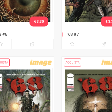
€ 3.30
€ 3.
8 #6
‘68 #7
UISTA
ACQUISTA