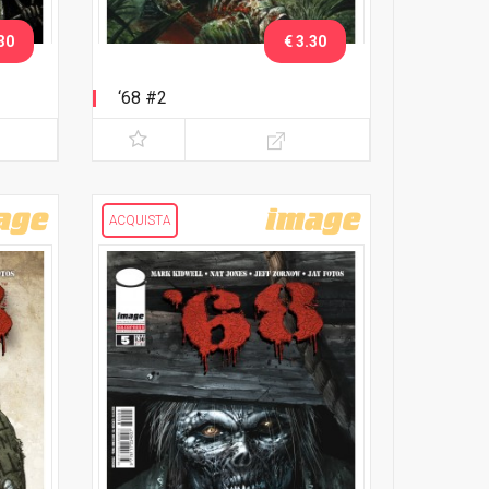
30
€ 3.30
‘68 #2
ACQUISTA