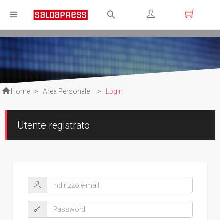
Registrati
Login
Home
>
Area Personale
>
Login
Utente registrato