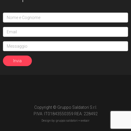
Copyright © Gruppo Saldatori S.r.l.
P.IVA: IT01843550359 REA: 228492
Design by: gruppo saldatori +
webair