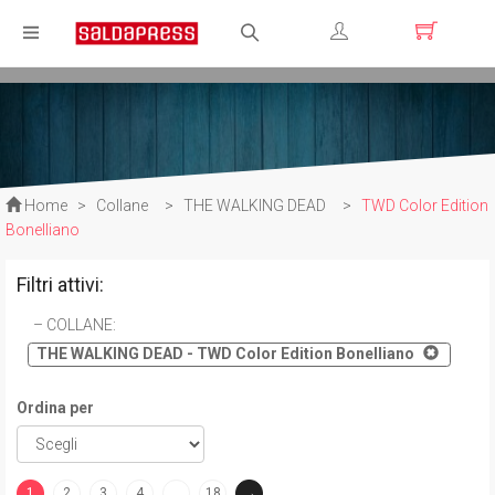
Registrati
Login
Home
>
Collane
>
THE WALKING DEAD
>
TWD Color Edition
Bonelliano
Filtri attivi:
COLLANE
:
THE WALKING DEAD - TWD Color Edition Bonelliano
Ordina per
1
2
3
4
…
18
→