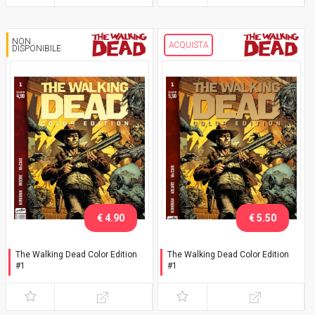
NON
ACQUISTA
DISPONIBILE
€ 4.90
€ 5.50
The Walking Dead Color Edition
The Walking Dead Color Edition
#1
#1
Versione Clean
Seconda ristampa