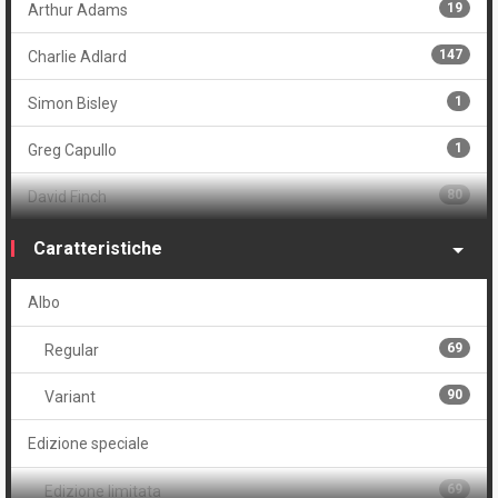
19
Arthur Adams
147
Charlie Adlard
1
Simon Bisley
1
Greg Capullo
80
David Finch
1
James Harren
Caratteristiche
1
Daniel Warren Johnson
Albo
159
Robert Kirkman
69
Regular
1
Andy Kubert
90
Variant
159
Dave McCaig
Edizione speciale
12
Tony Moore
69
Edizione limitata