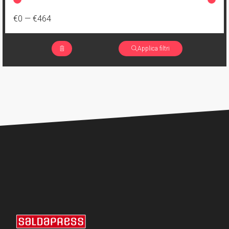
€0
—
€464
Applica filtri