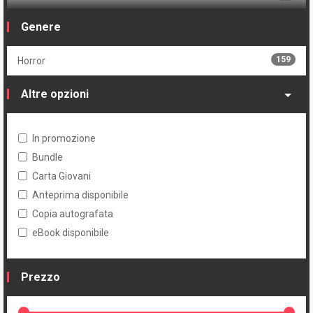
7
Jacob Phillips
90
Edizione numerata
Genere
7
Sean Phillips
159
Serie
159
Horror
1
Joe Quesada
Altre opzioni
43
Julian Totino Tedesco
In promozione
Bundle
Carta Giovani
Anteprima disponibile
Copia autografata
eBook disponibile
Prezzo