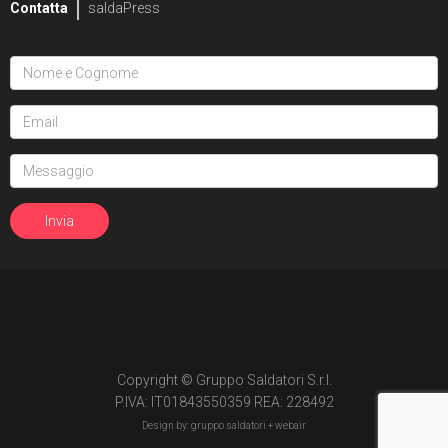
Contatta
saldaPress
Copyright © Gruppo Saldatori S.r.l.
P.IVA: IT01843550359 REA: 228492
Design by: gruppo saldatori +
webair