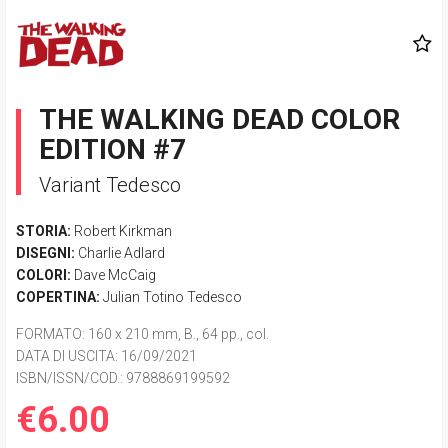
THE WALKING DEAD COLOR
EDITION #7
Variant Tedesco
STORIA:
Robert Kirkman
DISEGNI:
Charlie Adlard
COLORI:
Dave McCaig
COPERTINA:
Julian Totino Tedesco
FORMATO
: 160 x 210 mm, B., 64 pp., col.
DATA DI USCITA
: 16/09/2021
ISBN/ISSN/COD.:
9788869199592
€6.00