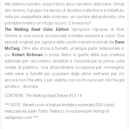
Nel settimo numero, inizia il terzo arco narrativo della serie. Ormai
allo stremo, il gruppo ha deciso di dividersi e alla fine si è imbattuto
nella più inaspettata delle sorprese: un carcere abbandonato, che
potrebbe rivelarsi un rifugio sicuro. O invece no?
The Walking Dead Color Edition
ripropone l
’epopea di Rick
Grimes in una nuova, eccezionale e inedita versione a colori. Due
episodi originali per ognuna delle uscite mensili ricolorati da
Dave
McCaig
. Oltre alla storia a fumetti, un'ampia parte redazionale in
cui
Robert Kirkman
ci porta dietro le quinte della sua creatura
editoriale per raccontarci aneddoti e curiosità per la prima volta
rivelati al pubblico. Una straordinaria occasione per immergersi
nella serie a fumetti più popolare degli ultimi vent'anni per chi
ancora non l’ha letta, e per vederla con occhi nuovi per chi l’ha già
amata e... divorata.
CONTIENE:
The Walking Dead Deluxe #13-14
*** NOTE:
Variant cover a tiratura limitata e numerata (500 copie)
realizzata da Julian Totino Tedesco. In esclusiva per l'eshop di
saldapress.com ***