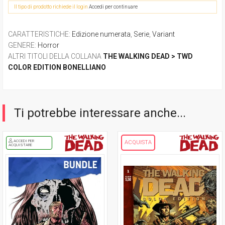
Il tipo di prodotto richiede il login
Accedi per continuare
CARATTERISTICHE
:
Edizione numerata
,
Serie
,
Variant
GENERE
:
Horror
ALTRI TITOLI DELLA COLLANA
THE WALKING DEAD > TWD
COLOR EDITION BONELLIANO
Ti potrebbe interessare anche...
ACCEDI PER
ACQUISTA
ACQUISTARE