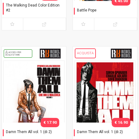
€ 45.00
The Walking Dead Color Edition
#2
Battle Pope
Variant Adams
L'immacolata Collezione
ACCEDI PER
ACQUISTA
ACQUISTARE
€ 17.90
€ 16.90
Damn Them All vol. 1 (di 2)
Damn Them All vol. 1 (di 2)
Variant Exclusive
Che dio li maledica