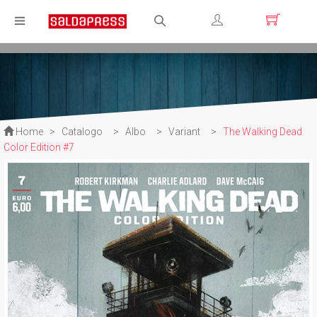
Registrati
Login
Home
>
Catalogo
>
Albo
>
Variant
>
The Walking Dead
Color Edition #7