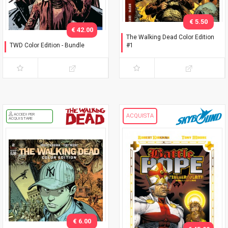
€ 5.50
€ 42.00
The Walking Dead Color Edition
TWD Color Edition - Bundle
#1
Variant Phillips
Seconda ristampa
ACCEDI PER
ACQUISTA
ACQUISTARE
€ 6.00