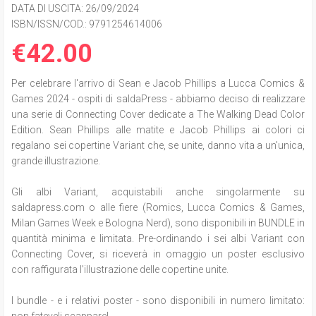
DATA DI USCITA
: 26/09/2024
ISBN/ISSN/COD.:
9791254614006
€42.00
Per celebrare l'arrivo di Sean e Jacob Phillips a Lucca Comics &
Games 2024 - ospiti di saldaPress - abbiamo deciso di realizzare
una serie di Connecting Cover dedicate a The Walking Dead Color
Edition. Sean Phillips alle matite e Jacob Phillips ai colori ci
regalano sei copertine Variant che, se unite, danno vita a un'unica,
grande illustrazione.
Gli albi Variant, acquistabili anche singolarmente su
saldapress.com o alle fiere (Romics, Lucca Comics & Games,
Milan Games Week e Bologna Nerd), sono disponibili in BUNDLE in
quantità minima e limitata. Pre-ordinando i sei albi Variant con
Connecting Cover, si riceverà in omaggio un poster esclusivo
con raffigurata l'illustrazione delle copertine unite.
I bundle - e i relativi poster - sono disponibili in numero limitato:
non fateveli scappare!