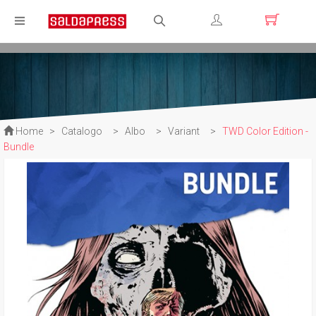
Registrati
Login
Home
>
Catalogo
>
Albo
>
Variant
>
TWD Color Edition -
Bundle