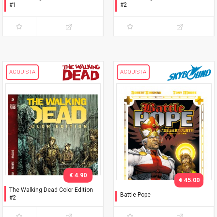
#1
#2
Seconda ristampa
Variant Adams
ACQUISTA
ACQUISTA
€ 4.90
€ 45.00
The Walking Dead Color Edition
Battle Pope
#2
L'immacolata Collezione