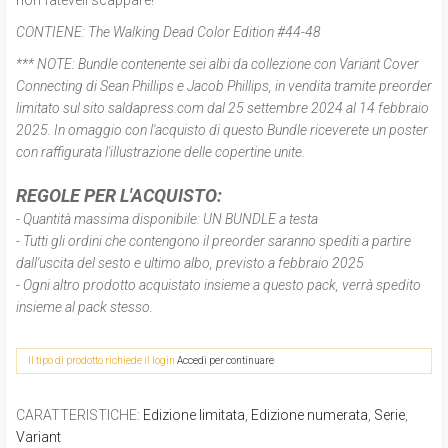
CONTIENE:
The Walking Dead Color Edition #44-48
*** NOTE:
Bundle contenente sei albi da collezione con Variant Cover
Connecting di Sean Phillips e Jacob Phillips, in vendita tramite preorder
limitato sul sito saldapress.com dal 25 settembre 2024 al 14 febbraio
2025. In omaggio con l'acquisto di questo Bundle riceverete un poster
con raffigurata l'illustrazione delle copertine unite.
REGOLE PER L'ACQUISTO:
- Quantità massima disponibile: UN BUNDLE a testa
- Tutti gli ordini che contengono il preorder saranno spediti a partire
dall'uscita del sesto e ultimo albo, previsto a febbraio 2025
- Ogni altro prodotto acquistato insieme a questo pack, verrà spedito
insieme al pack stesso.
Il tipo di prodotto richiede il login
Accedi per continuare
CARATTERISTICHE
:
Edizione limitata
,
Edizione numerata
,
Serie
,
Variant