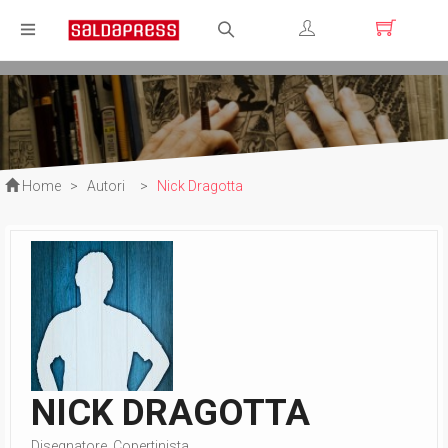
Registrati
Login
Home
>
Autori
>
Nick Dragotta
NICK DRAGOTTA
Disegnatore, Copertinista