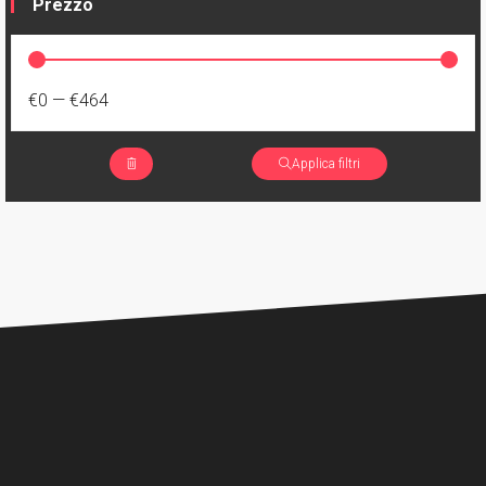
Prezzo
€0
—
€464
Applica filtri