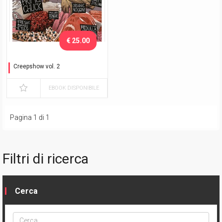
€ 25.00
Creepshow vol. 2
Variant Dragotta
EBOOK DISPONIBILE
Pagina 1 di 1
Filtri di ricerca
Cerca
Cerca
ptype