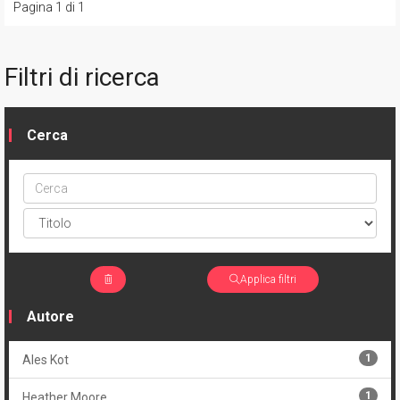
Pagina 1 di 1
Filtri di ricerca
Cerca
Cerca
ptype
Applica filtri
Autore
1
Ales Kot
1
Heather Moore