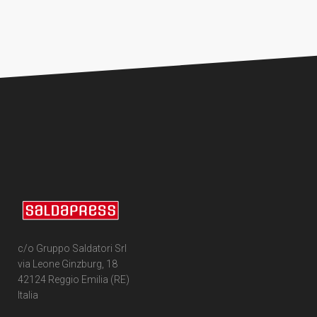
c/o Gruppo Saldatori Srl
via Leone Ginzburg, 18
42124 Reggio Emilia (RE)
Italia