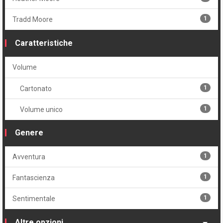
1
Tradd Moore
Caratteristiche
Volume
1
Cartonato
1
Volume unico
Genere
1
Avventura
1
Fantascienza
1
Sentimentale
Altre opzioni