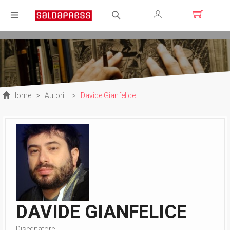
Registrati
Login
Home
>
Autori
>
Davide Gianfelice
DAVIDE GIANFELICE
Disegnatore