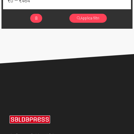
€0
—
€464
Applica filtri