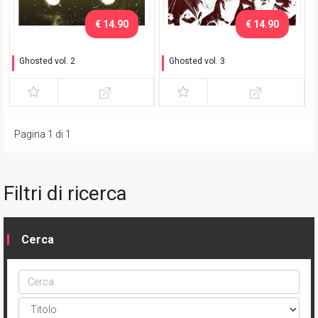
€ 14.90
€ 14.90
Ghosted vol. 2
Ghosted vol. 3
I libri dei morti
Desiderio di morte
Pagina 1 di 1
Filtri di ricerca
Cerca
Cerca
ptype