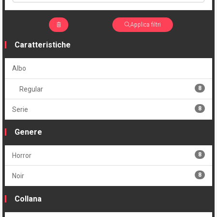
Applica filtri
Caratteristiche
Albo
8
Regular
8
Serie
Genere
8
Horror
8
Noir
Collana