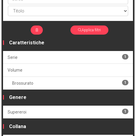
Applica filtri
Caratteristiche
1
Serie
Volume
1
Brossurato
Genere
1
Supereroi
Collana