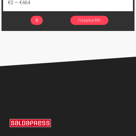
€0
—
€464
Applica filtri