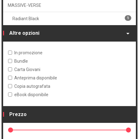
MASSIVE-VERSE
1
Radiant Black
Altre opzioni
In promozione
Bundle
Carta Giovani
Anteprima disponibile
Copia autografata
eBook disponibile
Prezzo