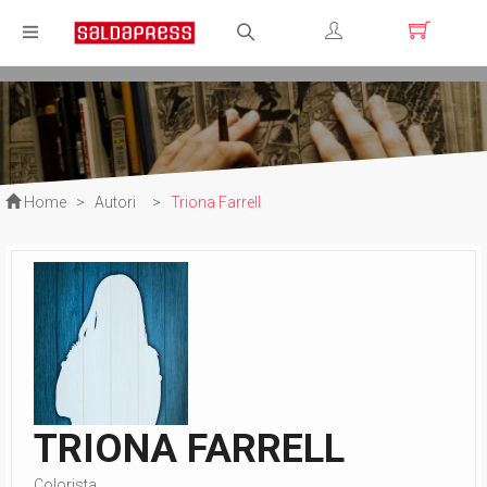
Registrati
Login
Home
>
Autori
>
Triona Farrell
TRIONA FARRELL
Colorista