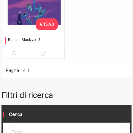
€ 15.90
Radiant Black vol. 3
La galleria dei nemici
Pagina 1 di 1
Filtri di ricerca
Cerca
Cerca
ptype