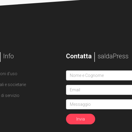
Info
Contatta
saldaPress
oni d'uso
ali e societarie
di servizio