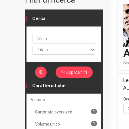
Cerca
Cerca
ptype
Sc
Applica filtri
Le
Caratteristiche
AL
Or
Volume
1
Cartonato oversized
1
Volume unico