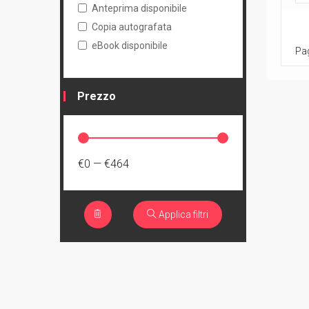
Anteprima disponibile
Copia autografata
eBook disponibile
Pag
Prezzo
€0
—
€464
Applica filtri