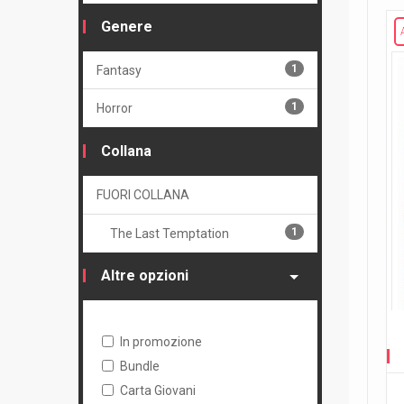
Genere
1
Fantasy
1
Horror
Collana
FUORI COLLANA
1
The Last Temptation
Altre opzioni
In promozione
Bundle
Carta Giovani