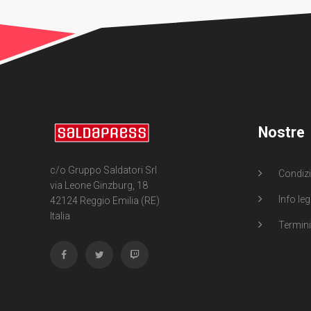
Nostre
c/o Gruppo Saldatori Srl
Condizi
via Leone Ginzburg, 18
Info leg
42124 Reggio Emilia (RE)
Italia
Termini 