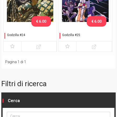
€ 6.00
€ 6.00
Godzilla #24
Godzilla #25
Variant Sanchez
Variant Sanchez
Pagina 1 di 1
Filtri di ricerca
Cerca
Cerca
ptype