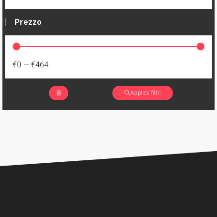
Prezzo
€0
—
€464
Applica filtri