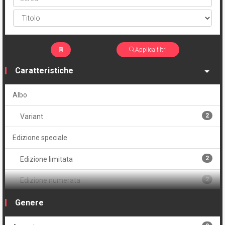
Applica filtri
Caratteristiche
Albo
2
Variant
Edizione speciale
2
Edizione limitata
2
Edizione numerata
2
Serie
Genere