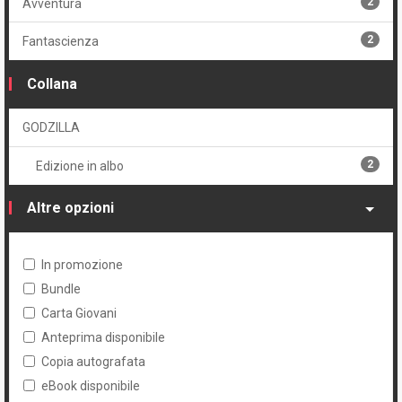
2
Avventura
2
Fantascienza
Collana
GODZILLA
2
Edizione in albo
Altre opzioni
In promozione
Bundle
Carta Giovani
Anteprima disponibile
Copia autografata
eBook disponibile