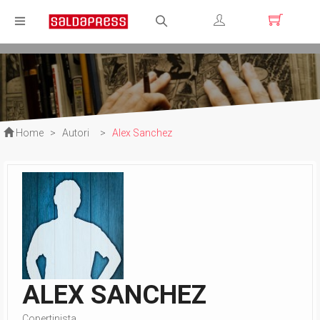
Registrati
Login
Home
>
Autori
>
Alex Sanchez
ALEX SANCHEZ
Copertinista