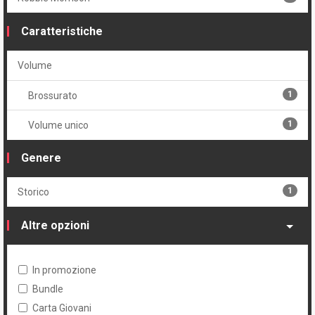
Caratteristiche
Volume
1
Brossurato
1
Volume unico
Genere
1
Storico
Altre opzioni
In promozione
Bundle
Carta Giovani