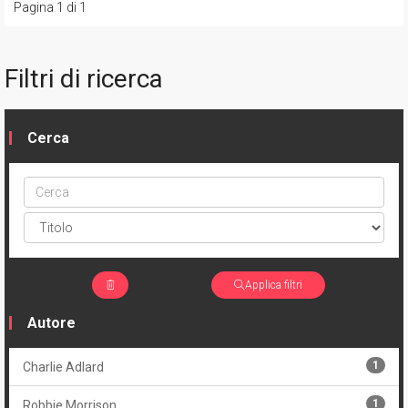
Pagina 1 di 1
Filtri di ricerca
Cerca
Cerca
ptype
Applica filtri
Autore
1
Charlie Adlard
1
Robbie Morrison